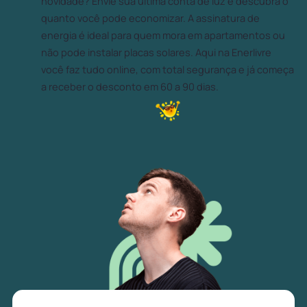
novidade? Envie sua última conta de luz e descubra o
quanto você pode economizar. A assinatura de
energia é ideal para quem mora em apartamentos ou
não pode instalar placas solares. Aqui na Enerlivre
você faz tudo online, com total segurança e já começa
a receber o desconto em 60 a 90 dias.