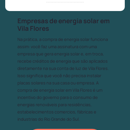
Empresas de energia solar em
Vila Flores
Na prática, a compra de energia solar funciona
assim: você faz uma assinatura com uma
empresa que gera energia solar e, em troca,
recebe créditos de energia que são aplicados
diretamente na sua conta de luz de Vila Flores.
Isso significa que você não precisa instalar
placas solares na sua casa ou empresa. A
compra de energia solar em Vila Flores é um
incentivo do governo para o consumo de
energias renováveis para residências,
estabelecimentos comercios, fábricas e
industrias do Rio Grande do Sul.