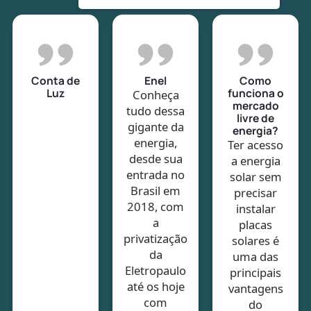
Conta de
Enel
Como
Luz
funciona o
Conheça
mercado
tudo dessa
livre de
gigante da
energia?
energia,
Ter acesso
desde sua
a energia
entrada no
solar sem
Brasil em
precisar
2018, com
instalar
a
placas
privatização
solares é
da
uma das
Eletropaulo
principais
até os hoje
vantagens
com
do