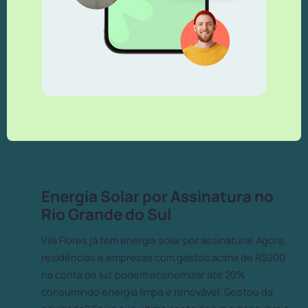
Energia Solar por Assinatura no
Rio Grande do Sul
Vila Flores já tem energia solar por assinatura! Agora,
residências e empresas com gastos acima de R$200
na conta de luz podem economizar até 20%
consumindo energia limpa e renovável. Gostou da