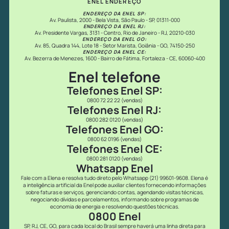
ENEL ENDEREÇO
ENDEREÇO DA ENEL SP:
Av. Paulista, 2000 - Bela Vista, São Paulo - SP, 01311-000
ENDEREÇO DA ENEL RJ:
Av. Presidente Vargas, 3131 - Centro, Rio de Janeiro - RJ, 20210-030
ENDEREÇO DA ENEL GO:
Av. 85, Quadra 144, Lote 18 - Setor Marista, Goiânia - GO, 74150-250
ENDEREÇO DA ENEL CE:
Av. Bezerra de Menezes, 1600 - Bairro de Fátima, Fortaleza - CE, 60060-400
Enel telefone
Telefones Enel SP:
0800 72 22 22 (vendas)
Telefones Enel RJ:
0800 282 0120 (vendas)
Telefones Enel GO:
0800 62 0196 (vendas)
Telefones Enel CE:
0800 281 0120 (vendas)
Whatsapp Enel
Fale com a Elena e resolva tudo direto pelo Whatsapp (21) 99601-9608. Elena é
a inteligência artificial da Enel pode auxiliar clientes fornecendo informações
sobre faturas e serviços, gerenciando contas, agendando visitas técnicas,
negociando dívidas e parcelamentos, informando sobre programas de
economia de energia e resolvendo questões técnicas.
0800 Enel
SP, RJ, CE, GO, para cada local do Brasil sempre haverá uma linha direta para