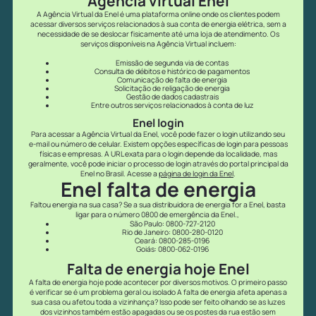
Agência virtual Enel
A Agência Virtual da Enel é uma plataforma online onde os clientes podem
acessar diversos serviços relacionados à sua conta de energia elétrica, sem a
necessidade de se deslocar fisicamente até uma loja de atendimento. Os
serviços disponíveis na Agência Virtual incluem:
Emissão de segunda via de contas
Consulta de débitos e histórico de pagamentos
Comunicação de falta de energia
Solicitação de religação de energia
Gestão de dados cadastrais
Entre outros serviços relacionados à conta de luz
Enel login
Para acessar a Agência Virtual da Enel, você pode fazer o login utilizando seu
e-mail ou número de celular. Existem opções específicas de login para pessoas
físicas e empresas. A URL exata para o login depende da localidade, mas
geralmente, você pode iniciar o processo de login através do portal principal da
Enel no Brasil. Acesse a
página de login da Enel
.
Enel falta de energia
Faltou energia na sua casa? Se a sua distribuidora de energia for a Enel, basta
ligar para o número 0800 de emergência da Enel.,
São Paulo: 0800-727-2120
Rio de Janeiro: 0800-280-0120
Ceará: 0800-285-0196
Goiás: 0800-062-0196
Falta de energia hoje Enel
A falta de energia hoje pode acontecer por diversos motivos. O primeiro passo
é verificar se é um problema geral ou isolado A falta de energia afeta apenas a
sua casa ou afetou toda a vizinhança? Isso pode ser feito olhando se as luzes
dos vizinhos também estão apagadas ou se os postes da rua estão sem