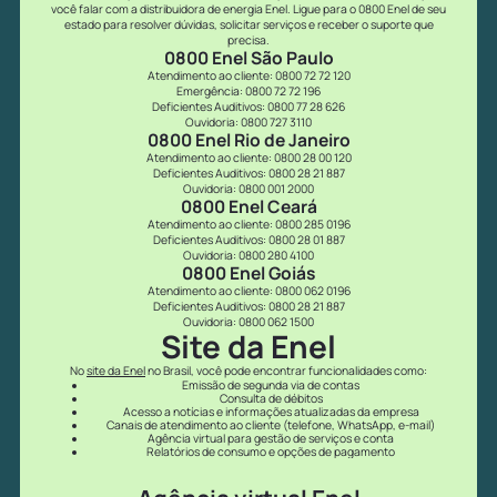
você falar com a distribuidora de energia Enel. Ligue para o 0800 Enel de seu
estado para resolver dúvidas, solicitar serviços e receber o suporte que
precisa.
0800 Enel São Paulo
Atendimento ao cliente: 0800 72 72 120
Emergência: 0800 72 72 196
Deficientes Auditivos: 0800 77 28 626
Ouvidoria: 0800 727 3110
0800 Enel Rio de Janeiro
Atendimento ao cliente: 0800 28 00 120
Deficientes Auditivos: 0800 28 21 887
Ouvidoria: 0800 001 2000
0800 Enel Ceará
Atendimento ao cliente: 0800 285 0196
Deficientes Auditivos: 0800 28 01 887
Ouvidoria: 0800 280 4100
0800 Enel Goiás
Atendimento ao cliente: 0800 062 0196
Deficientes Auditivos: 0800 28 21 887
Ouvidoria: 0800 062 1500
Site da Enel
No
site da Enel
no Brasil, você pode encontrar funcionalidades como:
Emissão de segunda via de contas
Consulta de débitos
Acesso a notícias e informações atualizadas da empresa
Canais de atendimento ao cliente (telefone, WhatsApp, e-mail)
Agência virtual para gestão de serviços e conta
Relatórios de consumo e opções de pagamento