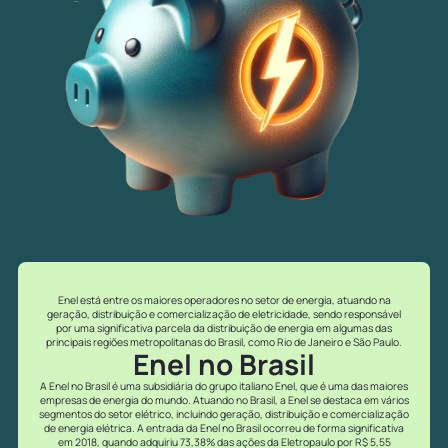
Enel está entre os maiores operadores no setor de energia, atuando na
geração, distribuição e comercialização de eletricidade, sendo responsável
por uma significativa parcela da distribuição de energia em algumas das
principais regiões metropolitanas do Brasil, como Rio de Janeiro e São Paulo.
Enel no Brasil
A Enel no Brasil é uma subsidiária do grupo italiano Enel, que é uma das maiores
empresas de energia do mundo. Atuando no Brasil, a Enel se destaca em vários
segmentos do setor elétrico, incluindo geração, distribuição e comercialização
de energia elétrica. A entrada da Enel no Brasil ocorreu de forma significativa
em 2018, quando adquiriu 73,38% das ações da Eletropaulo por R$ 5,55