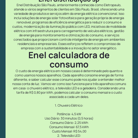
Enel Distribuição São Paulo, anteriormente conhecida como Eletropaulo,
atende a vários segmentos de clientes em São Paulo, Brasil, oferecendo uma
variedade de produtos e serviços além da energia elétrica convencional. Isso
inclui soluções de energia solar fotovoltaica para geração própria de energia
renovável, programas de eficiência energética para reduzir o consumo e
custos, modernização da iluminação pública com LED, iniciativas de mobilidade
elétrica com infraestrutura para carregamento de veículos elétricos, gestão
de energia para monitoramento e otimização do consumo, e serviços
conectados que proporcionam controle inteligente de energia em ambientes
residenciais e empresariais. Esses esforços refletem o compromisso da
empresa com a sustentabilidade e a inovação no setor energético.
Enel calculadora de
consumo
O custo da energia elétrica em nossas casas é determinado pelo quanto e
como usamos nossos aparelhos. Cada aparelho consome energia de forma
diferente, e saber calcular esse consumo pode nos ajudar a entender melhor
nossa conta de luz. Vamos ver como isso funciona para três aparelhos comuns
em casa: o chuveiro elétrico, a televisão LED e a geladeira. Considerando uma
tarifa de R$ 0,80 por kWh, podemos calcular o consumo mensal e o custo
associado a cada um deles.
1. Chuveiro Elétrico:
Potência: 4,5 kW
Uso Diário: 30 minutos (0,5 horas)
Consumo Diário: 2,25 kWh
Consumo Mensal: 67,5 kWh
Custo Mensal: R$ 54,00
2. Televisão LED: