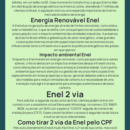
bilhões, em um leilão na B3. Esse movimento transformou o grupo Enel no líder
em distribuição de energia elétrica na América Latina, atendendo 17 milhões de
clientes no Brasil. A aquisição marcou uma expansão importante da Enel no
mercado brasileiro de energia.
Energia Renovável Enel
A Enel atua na geração de energia através de fontes renováveis, como eólica,
solar e hidrelétrica, o que se alinha com uma perspectiva de sustentabilidade e
preocupação com o impacto ambiental das atividades industriais. A presença
da Enel no Brasil reflete a globalização do setor energético, onde grandes
corporações internacionais têm papel importante nas economias locais,
influenciando tanto a infraestrutura quanto às políticas energéticas dos países
em que operam.
Impacto ambiental Enel
Enquanto a Enel investe em energia renovável, como parques eólicos e usinas
solares, críticos destacam os impactos ambientais dessas infraestruturas,
como alterações em ecossistemas e ameaças à biodiversidade. Outro ponto
ambiental que merece atenção é a gestão de recursos hídricos pela Enel,
especialmente em áreas propensas a secas, gerando debates sobre a eficácia
das medidas para reduzir emissões de carbono e a necessidade de uma
transição mais ágil e transparente para energias sustentáveis e de baixo
carbono.
Enel 2 via
Para solicitar a segunda via da conta da Enel, clientes podem entrar em
contato com a assistente virtual Elena pelo WhatsApp, no número (21) 99601-
9608, ou enviar um SMS com a palavra "CONTA" seguido do número de
instalação para 27373. Esses canais facilitam o acesso à segunda via da fatura
e outros serviços relacionados.
Como tirar 2 via da Enel pelo CPF
Pelo auto atendimento Enel é muito fácil tirar a 2ª via de sua conta, mas você