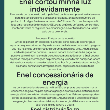
Enel cortou minha luz
indevidamente
Em caso de corte indevido de luz pela Enel, contate a empresa imediatamente
para relatar o problema e solicitar a religação, anotando o número do
protocolo. A religação deve ocorrer em até 24 horas. Se o problema persistir,
faça uma reclamação formal à ANEEL ou ao órgão de defesa do consumidor,
mantendo todos os registros de comunicação e eventuais danos causados
pelo corte de energia.
Processar Enel por corte indevido
Antes de pensar em processar a Enel por corte indevido de energia, é
importante que você se certifique de estar com todas as contas de luz pagas e
que não há avisos de interrupção programada para sua área. Agora se está
certo de que a Enel cometeu um erro, separe as contas de luz paga, se
possível salve e imprima e-mails ou outras comunicações com a Enel, onde a
empresa forneça informações ou promessas que não foram cumpridas, anote
datas e horários das chamadas telefônicas. Por fim, com toda documentação
em mãos, consulte um
advogado online
, especializado em direito do
consumidor.
Enel concessionária de
energia
As concessionárias de energia no Brasil são empresas que recebem uma
concessão do governo para operar a geração, transmissão e distribuição de
energia elétrica em determinadas áreas geográficas. Estas empresas podem
ser de capital público, privado ou misto.. Aqui no Brasil, a Enel é responsável
pela geração, transmissão e distribuição de energia elétrica nos estados de
São Paulo, Rio de Janeiro e Ceará.
Enel distribuição sp