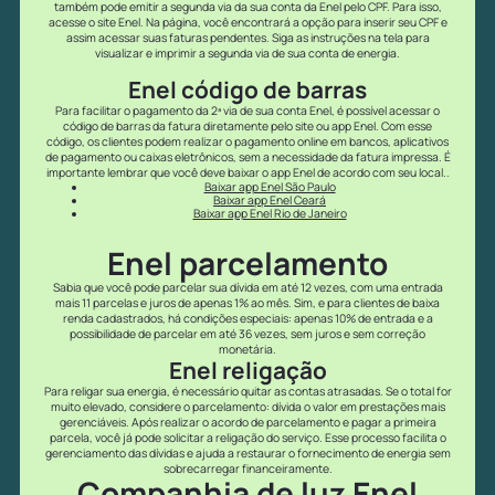
também pode emitir a segunda via da sua conta da Enel pelo CPF. Para isso,
acesse o site Enel. Na página, você encontrará a opção para inserir seu CPF e
assim acessar suas faturas pendentes. Siga as instruções na tela para
visualizar e imprimir a segunda via de sua conta de energia.
Enel código de barras
Para facilitar o pagamento da 2ª via de sua conta Enel, é possível acessar o
código de barras da fatura diretamente pelo site ou app Enel. Com esse
código, os clientes podem realizar o pagamento online em bancos, aplicativos
de pagamento ou caixas eletrônicos, sem a necessidade da fatura impressa. É
importante lembrar que você deve baixar o app Enel de acordo com seu local..
Baixar app Enel São Paulo
Baixar app Enel Ceará
Baixar app Enel Rio de Janeiro
Enel parcelamento
Sabia que você pode parcelar sua dívida em até 12 vezes, com uma entrada
mais 11 parcelas e juros de apenas 1% ao mês. Sim, e para clientes de baixa
renda cadastrados, há condições especiais: apenas 10% de entrada e a
possibilidade de parcelar em até 36 vezes, sem juros e sem correção
monetária.
Enel religação
Para religar sua energia, é necessário quitar as contas atrasadas. Se o total for
muito elevado, considere o parcelamento: dívida o valor em prestações mais
gerenciáveis. Após realizar o acordo de parcelamento e pagar a primeira
parcela, você já pode solicitar a religação do serviço. Esse processo facilita o
gerenciamento das dívidas e ajuda a restaurar o fornecimento de energia sem
sobrecarregar financeiramente.
Companhia de luz Enel