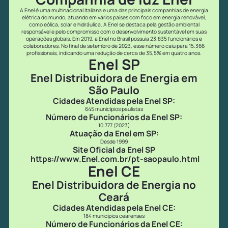
A Enel é uma multinacional italiana e uma das principais companhias de energia
elétrica do mundo, atuando em vários países com foco em energia renovável,
como eólica, solar e hidráulica. A Enel se destaca pela gestão ambiental
responsável e pelo compromisso com o desenvolvimento sustentável em suas
operações globais. Em 2019, a Enel no Brasil possuía 23.835 funcionários e
colaboradores. No final de setembro de 2023, esse número caiu para 15.366
profissionais, indicando uma redução de cerca de 35,5% em quatro anos.
Enel SP
Enel Distribuidora de Energia em
São Paulo
Cidades Atendidas pela Enel SP:
645 municípios paulistas
Número de Funcionários da Enel SP:
10.777 (2023)
Atuação da Enel em SP:
Desde 1999
Site Oficial da Enel SP
https://www.Enel.com.br/pt-saopaulo.html
Enel CE
Enel Distribuidora de Energia no
Ceará
Cidades Atendidas pela Enel CE:
184 municípios cearenses
Número de Funcionários da Enel CE: