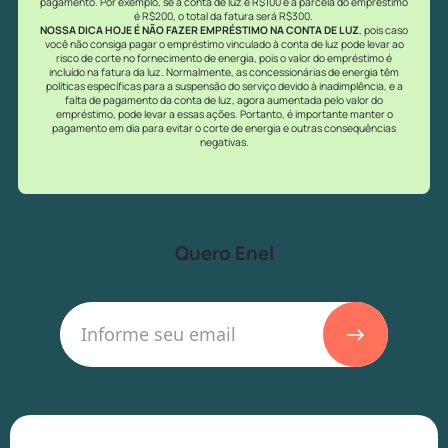
pagamento. Por exemplo, se a conta de luz é R$100 e a parcela do empréstimo
é R$200, o total da fatura será R$300​.
NOSSA DICA HOJE É NÃO FAZER EMPRÉSTIMO NA CONTA DE LUZ
, pois caso
você não consiga pagar o empréstimo vinculado à conta de luz pode levar ao
risco de corte no fornecimento de energia, pois o valor do empréstimo é
incluído na fatura da luz. Normalmente, as concessionárias de energia têm
políticas específicas para a suspensão do serviço devido à inadimplência, e a
falta de pagamento da conta de luz, agora aumentada pelo valor do
empréstimo, pode levar a essas ações. Portanto, é importante manter o
pagamento em dia para evitar o corte de energia e outras consequências
negativas.
Quero Enel