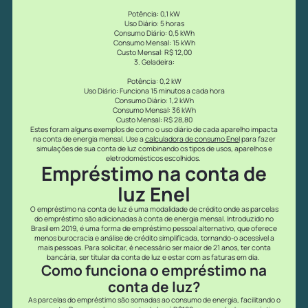
Potência: 0,1 kW
Uso Diário: 5 horas
Consumo Diário: 0,5 kWh
Consumo Mensal: 15 kWh
Custo Mensal: R$ 12,00
3. Geladeira:
Potência: 0,2 kW
Uso Diário: Funciona 15 minutos a cada hora
Consumo Diário: 1,2 kWh
Consumo Mensal: 36 kWh
Custo Mensal: R$ 28,80
Estes foram alguns exemplos de como o uso diário de cada aparelho impacta
na conta de energia mensal. Use a
calculadora de consumo Enel
para fazer
simulações de sua conta de luz combinando os tipos de usos, aparelhos e
eletrodomésticos escolhidos.
Empréstimo na conta de
luz Enel
O empréstimo na conta de luz é uma modalidade de crédito onde as parcelas
do empréstimo são adicionadas à conta de energia mensal. Introduzido no
Brasil em 2019, é uma forma de empréstimo pessoal alternativo, que oferece
menos burocracia e análise de crédito simplificada, tornando-o acessível a
mais pessoas. Para solicitar, é necessário ser maior de 21 anos, ter conta
bancária, ser titular da conta de luz e estar com as faturas em dia.
Como funciona o empréstimo na
conta de luz?
As parcelas do empréstimo são somadas ao consumo de energia, facilitando o