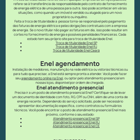
refere-se à transferência da responsabilidade pelo contrato de fornecimento
de energia elétrica de uma pessoa para outra. Isso pode acontecer em várias
situações, como quando um imóvel é vendido ou alugado para um novo
proprietário ou inquilino.
Feita a troca de titularidade a pessoa torna-se responsável pelo pagamento
das faturas de energia elétrica e pelas obrigações contratuais com a empresa
de energia. Se o novo titular não pagar as faturas em dia, isso pode resultar em
cortes no fornecimento de energia e possíveis penalidades financeiras. Cada
estado tem seu próprio site para troca de titularidade Enel.
Troca de titularidade Enel SP
Troca de titularidade Enel RJ
Troca de titularidade Enel Ceará
Enel agendamento
Instalação de medidores, manutenção na rede elétrica ou vistorias técnicas ou
para tudo que precisar, a Enel está sempre pronta a atender. Você pode fazer
seu
agendamento online na Enel
, ou optar pelo atendimento presencial em
nossas lojas, disponível por ordem de chegada.
Enel atendimento presencial
Precisa ir a um posto de atendimento presencial Enel? Certifique-se de levar
um documento de identidade com foto, RG, CPF ou CNH, além de uma conta de
energia recente. Dependendo do serviço solicitado, pode ser necessário
apresentar documentação específica, como contratos ou formulários
técnicos. Você pode encontrar o posto de atendimento presencial Enel mais
próximo, conforme o seu estado:
Atendimento presencial Enel SP
Atendimento presencial Enel RJ
Atendimento presencial Enel CE