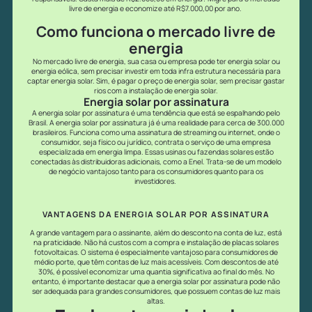
livre de energia e economize até R$7.000,00 por ano.
Como funciona o mercado livre de
energia
No mercado livre de energia, sua casa ou empresa pode ter energia solar ou
energia eólica, sem precisar investir em toda infra estrutura necessária para
captar energia solar. Sim, é pagar o preço de energia solar, sem precisar gastar
rios com a instalação de energia solar.
Energia solar por assinatura
A energia solar por assinatura é uma tendência que está se espalhando pelo
Brasil. A energia solar por assinatura já é uma realidade para cerca de 300.000
brasileiros. Funciona como uma assinatura de streaming ou internet, onde o
consumidor, seja físico ou jurídico, contrata o serviço de uma empresa
especializada em energia limpa. Essas usinas ou fazendas solares estão
conectadas às distribuidoras adicionais, como a Enel. Trata-se de um modelo
de negócio vantajoso tanto para os consumidores quanto para os
investidores.
VANTAGENS DA ENERGIA SOLAR POR ASSINATURA
A grande vantagem para o assinante, além do desconto na conta de luz, está
na praticidade. Não há custos com a compra e instalação de placas solares
fotovoltaicas. O sistema é especialmente vantajoso para consumidores de
médio porte, que têm contas de luz mais acessíveis. Com descontos de até
30%, é possível economizar uma quantia significativa ao final do mês. No
entanto, é importante destacar que a energia solar por assinatura pode não
ser adequada para grandes consumidores, que possuem contas de luz mais
altas.