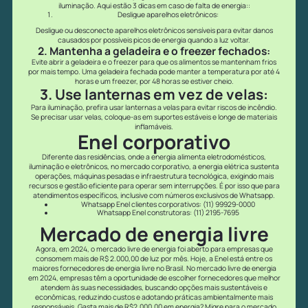
iluminação. Aqui estão 3 dicas em caso de falta de energia::
Desligue aparelhos eletrônicos:
Desligue ou desconecte aparelhos eletrônicos sensíveis para evitar danos
causados por possíveis picos de energia quando a luz voltar.
2. Mantenha a geladeira e o freezer fechados:
Evite abrir a geladeira e o freezer para que os alimentos se mantenham frios
por mais tempo. Uma geladeira fechada pode manter a temperatura por até 4
horas e um freezer, por 48 horas se estiver cheio.
3. Use lanternas em vez de velas:
Para iluminação, prefira usar lanternas a velas para evitar riscos de incêndio.
Se precisar usar velas, coloque-as em suportes estáveis e longe de materiais
inflamáveis.
Enel corporativo
Diferente das residências, onde a energia alimenta eletrodomésticos,
iluminação e eletrônicos, no mercado corporativo, a energia elétrica sustenta
operações, máquinas pesadas e infraestrutura tecnológica, exigindo mais
recursos e gestão eficiente para operar sem interrupções. É por isso que para
atendimentos específicos, inclusive com números exclusivos de Whatsapp.
Whatsapp Enel clientes corporativos: (11) 99929-0000
Whatsapp Enel construtoras: (11) 2195-7695
Mercado de energia livre
Agora, em 2024, o mercado livre de energia foi aberto para empresas que
consomem mais de R$ 2.000,00 de luz por mês. Hoje, a Enel está entre os
maiores fornecedores de energia livre no Brasil. No mercado livre de energia
em 2024, empresas têm a oportunidade de escolher fornecedores que melhor
atendem às suas necessidades, buscando opções mais sustentáveis e
econômicas, reduzindo custos e adotando práticas ambientalmente mais
responsáveis. Gasta mais de R$2.000,00 em energia? Migre para o mercado