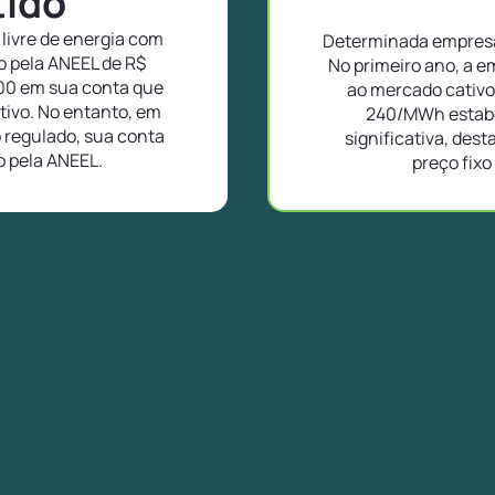
tido
livre de energia com
Determinada empresa
o pela ANEEL de R$
No primeiro ano, a 
00 em sua conta que
ao mercado cativ
tivo. No entanto, em
240/MWh estabel
regulado, sua conta
significativa, des
o pela ANEEL.
preço fixo