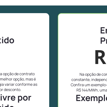
E
tido
P
R
 a opção de contrato
Na opção de con
 melhor opção, mas é
constante, independ
ia variar conforme as
Confira um exemplo d
or desconto.
R$ 144/MWh, uma 
ivre por
Exemplo