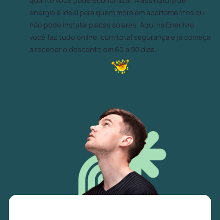
quanto você pode economizar. A assinatura de
energia é ideal para quem mora em apartamentos ou
não pode instalar placas solares. Aqui na Enerlivre
você faz tudo online, com total segurança e já começa
a receber o desconto em 60 a 90 dias.