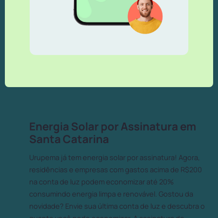
Energia Solar por Assinatura em
Santa Catarina
Urupema já tem energia solar por assinatura! Agora,
residências e empresas com gastos acima de R$200
na conta de luz podem economizar até 20%
consumindo energia limpa e renovável. Gostou da
novidade? Envie sua última conta de luz e descubra o