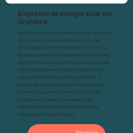
Empresas de energia solar em
Urupema
Na prática, a compra de energia solar funciona
assim: você faz uma assinatura com uma
empresa que gera energia solar e, em troca,
recebe créditos de energia que são aplicados
diretamente na sua conta de luz de Urupema.
Isso significa que você não precisa instalar
placas solares na sua casa ou empresa. A
compra de energia solar em Urupema é um
incentivo do governo para o consumo de
energias renováveis para residências,
estabelecimentos comercios, fábricas e
industrias de Santa Catarina.
Instalação