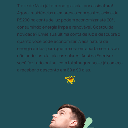
Treze de Maio já tem energia solar por assinatura!
Agora, residências e empresas com gastos acima de
R$200 na conta de luz podem economizar até 20%
consumindo energia limpa e renovável. Gostou da
novidade? Envie sua última conta de luz e descubra o
quanto você pode economizar. A assinatura de
energia é ideal para quem mora em apartamentos ou
não pode instalar placas solares. Aqui na Enerlivre
você faz tudo online, com total segurança e já começa
a receber o desconto em 60 a 90 dias.