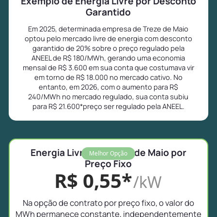
Exemplo de Energia Livre por Desconto
Garantido
Em 2025, determinada empresa de Treze de Maio
optou pelo mercado livre de energia com desconto
garantido de 20% sobre o preço regulado pela
ANEEL de R$ 180/MWh, gerando uma economia
mensal de R$ 3.600 em sua conta que costumava vir
em torno de R$ 18.000 no mercado cativo. No
entanto, em 2026, com o aumento para R$
240/MWh no mercado regulado, sua conta subiu
para R$ 21.600*preço ser regulado pela ANEEL.
Energia Livre em Treze de Maio por
Melhor Opção
Preço Fixo
R$ 0,55*
/kW
Na opção de contrato por preço fixo, o valor do
MWh permanece constante, independentemente