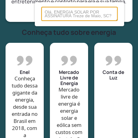
entretenimento e conforto para ela e sua família.
Conheça tudo sobre energia
Enel
Mercado
Conta de
Livre de
Luz
Conheça
Energia
tudo dessa
Mercado
gigante da
livre de
energia,
energia é
desde sua
energia
entrada no
solar e
Brasil em
eólica sem
2018, com
custos com
a