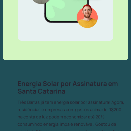
Energia Solar por Assinatura em
Santa Catarina
Três Barras já tem energia solar por assinatura! Agora,
residências e empresas com gastos acima de R$200
na conta de luz podem economizar até 20%
consumindo energia limpa e renovável. Gostou da