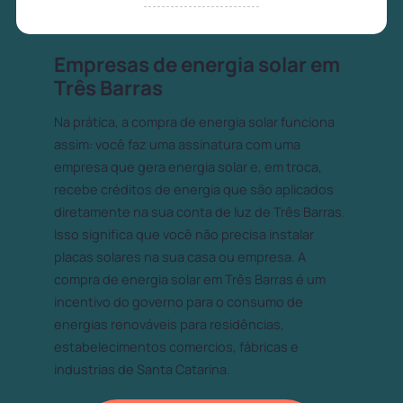
Empresas de energia solar em
Três Barras
Na prática, a compra de energia solar funciona
assim: você faz uma assinatura com uma
empresa que gera energia solar e, em troca,
recebe créditos de energia que são aplicados
diretamente na sua conta de luz de Três Barras.
Isso significa que você não precisa instalar
placas solares na sua casa ou empresa. A
compra de energia solar em Três Barras é um
incentivo do governo para o consumo de
energias renováveis para residências,
estabelecimentos comercios, fábricas e
industrias de Santa Catarina.