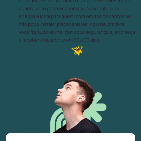
novidade? Envie sua última conta de luz e descubra o
quanto você pode economizar. A assinatura de
energia é ideal para quem mora em apartamentos ou
não pode instalar placas solares. Aqui na Enerlivre
você faz tudo online, com total segurança e já começa
a receber o desconto em 60 a 90 dias.