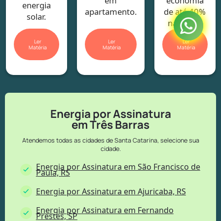
em
economia
energia
apartamento.
de até 40%
solar.
na conta.
Ler
Ler
Ler
Matéria
Matéria
Matéria
Energia por Assinatura
em Três Barras
Atendemos todas as cidades de Santa Catarina, selecione sua
cidade.
Energia por Assinatura em São Francisco de
Paula, RS
Energia por Assinatura em Ajuricaba, RS
Energia por Assinatura em Fernando
Prestes, SP