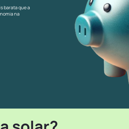
is barata que a
onomia na
a solar?