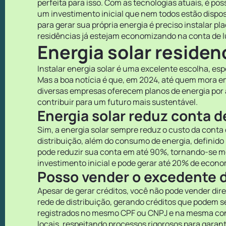
perfeita para isso. Com as tecnologias atuais, é po
um investimento inicial que nem todos estão dispo
para gerar sua própria energia é preciso instalar p
residências já estejam economizando na conta de luz
Energia solar residen
Instalar energia solar é uma excelente escolha, espe
Mas a boa notícia é que, em 2024, até quem mora e
diversas empresas oferecem planos de energia por as
contribuir para um futuro mais sustentável.
Energia solar reduz conta d
Sim, a energia solar sempre reduz o custo da conta 
distribuição, além do consumo de energia, definido 
pode reduzir sua conta em até 90%, tornando-se me
investimento inicial e pode gerar até 20% de economi
Posso vender o excedente d
Apesar de gerar créditos, você não pode vender dir
rede de distribuição, gerando créditos que podem s
registrados no mesmo CPF ou CNPJ e na mesma conce
locais, respeitando processos rigorosos para garan