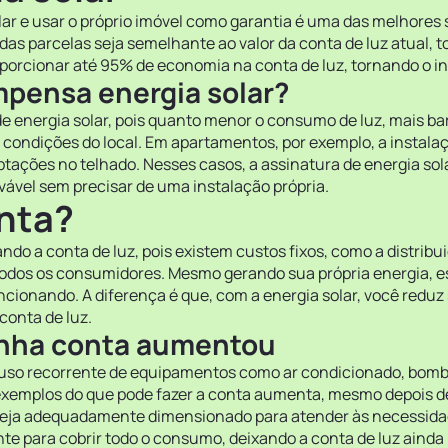
ar e usar o próprio imóvel como garantia é uma das melhores sa
as parcelas seja semelhante ao valor da conta de luz atual, 
oporcionar até 95% de economia na conta de luz, tornando o i
mpensa energia solar?
e energia solar, pois quanto menor o consumo de luz, mais bar
 condições do local. Em apartamentos, por exemplo, a instalaç
aptações no telhado. Nesses casos, a assinatura de energia sol
ável sem precisar de uma instalação própria.
onta?
ando a conta de luz, pois existem custos fixos, como a distribu
 todos os consumidores. Mesmo gerando sua própria energia,
uncionando. A diferença é que, com a energia solar, você reduz
conta de luz.
minha conta aumentou
 uso recorrente de equipamentos como ar condicionado, bombas
xemplos do que pode fazer a conta aumenta, mesmo depois de
r seja adequadamente dimensionado para atender às necessida
nte para cobrir todo o consumo, deixando a conta de luz ainda