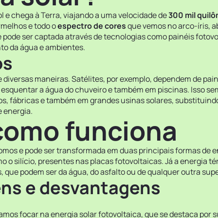
Sol e chega à Terra, viajando a uma velocidade de
300 mil quil
ermelhos e todo o
espectro de cores
que vemos no arco-íris, ab
e pode ser captada através de tecnologias como painéis fotovo
to da água e ambientes.
os
de diversas maneiras. Satélites, por exemplo, dependem de paine
esquentar a água do chuveiro e também em piscinas. Isso sem f
s, fábricas e também em grandes usinas solares, substituindo
e energia.
 como funciona
omos e pode ser transformada em duas principais formas de ene
o o silício, presentes nas placas fotovoltaicas. Já a energia t
, que podem ser da água, do asfalto ou de qualquer outra supe
ens e desvantagens
vamos focar na energia solar fotovoltaica, que se destaca por 