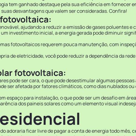
ologia tem ganhado destaque pela sua eficiência em fornecer en
 suas desvantagens que valem ser consideradas. Confira!
fotovoltaica:
renovável, ajudando a reduzir a emissão de gases poluentes e
um investimento inicial, a energia gerada pode diminuir signi
emas fotovoltaicos requerem pouca manutenção, com inspeções 
ria de eletricidade, você pode reduzir a dependência da rede 
ar fotovoltaica:
olares pode ser cara, o que pode desestimular algumas pessoas
de ser afetada por fatores climáticos, como dias nublados o
em espaço para instalação, o que pode ser um desafio em áre
arência dos paineis solares como um elemento visual indesej
residencial
adoraria ficar livre de pagar a conta de energia todo mês, ce