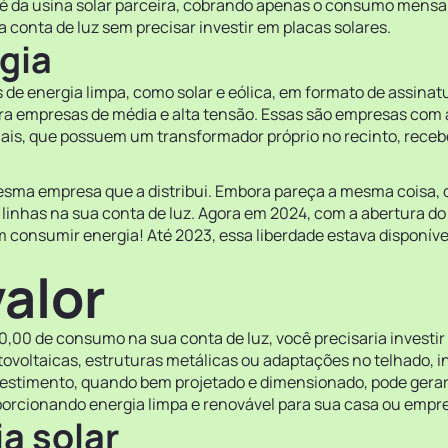
a é da usina solar parceira, cobrando apenas o consumo mensa
onta de luz sem precisar investir em placas solares.
gia
de energia limpa, como solar e eólica, em formato de assinat
ra empresas de média e alta tensão. Essas são empresas com a
ais, que possuem um transformador próprio no recinto, recebe
sma empresa que a distribui. Embora pareça a mesma coisa, d
 linhas na sua conta de luz. Agora em 2024, com a abertura do
consumir energia! Até 2023, essa liberdade estava disponív
valor
0,00 de consumo na sua conta de luz, você precisaria investi
otovoltaicas, estruturas metálicas ou adaptações no telhado, i
nvestimento, quando bem projetado e dimensionado, pode gerar
porcionando energia limpa e renovável para sua casa ou empr
a solar