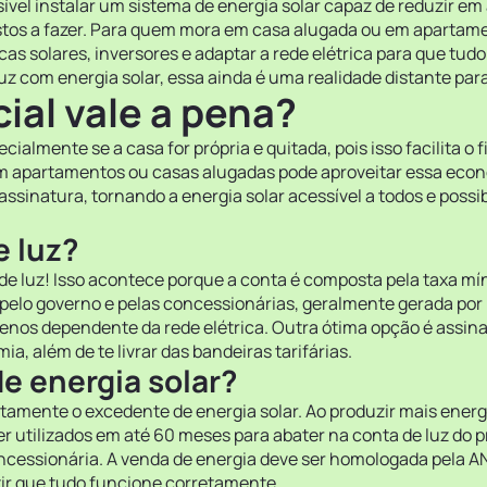
ssível instalar um sistema de energia solar capaz de reduzir em
stos a fazer. Para quem mora em casa alugada ou em apartame
lacas solares, inversores e adaptar a rede elétrica para que 
 com energia solar, essa ainda é uma realidade distante para 
cial vale a pena?
cialmente se a casa for própria e quitada, pois isso facilita 
m apartamentos ou casas alugadas pode aproveitar essa econ
sinatura, tornando a energia solar acessível a todos e possibi
e luz?
de luz! Isso acontece porque a conta é composta pela taxa mín
pelo governo e pelas concessionárias, geralmente gerada por h
nos dependente da rede elétrica. Outra ótima opção é assinar
a, além de te livrar das bandeiras tarifárias.
e energia solar?
etamente o excedente de energia solar. Ao produzir mais ener
er utilizados em até 60 meses para abater na conta de luz do 
ssionária. A venda de energia deve ser homologada pela ANE
tir que tudo funcione corretamente.