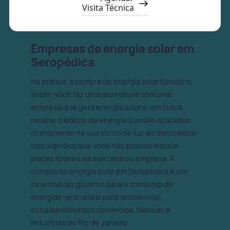
Visita Técnica
Empresas de energia solar em
Seropédica
Na prática, a compra de energia solar funciona
assim: você faz uma assinatura com uma
empresa que gera energia solar e, em troca,
recebe créditos de energia que são aplicados
diretamente na sua conta de luz de Seropédica.
Isso significa que você não precisa instalar
placas solares na sua casa ou empresa. A
compra de energia solar em Seropédica é um
incentivo do governo para o consumo de
energias renováveis para residências,
estabelecimentos comercios, fábricas e
industrias do Rio de Janeiro.