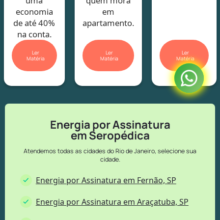
uma
quem mora
economia
em
de até 40%
apartamento.
na conta.
Ler
Ler
Ler
Matéria
Matéria
Matéria
Energia por Assinatura
em Seropédica
Atendemos todas as cidades do Rio de Janeiro, selecione sua
cidade.
Energia por Assinatura em Fernão, SP
Energia por Assinatura em Araçatuba, SP