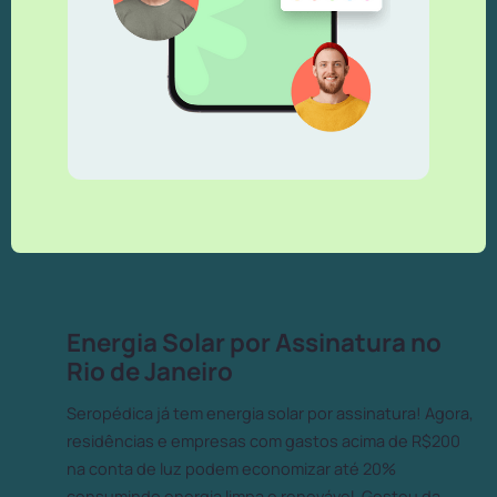
Energia Solar por Assinatura no
Rio de Janeiro
Seropédica já tem energia solar por assinatura! Agora,
residências e empresas com gastos acima de R$200
na conta de luz podem economizar até 20%
consumindo energia limpa e renovável. Gostou da