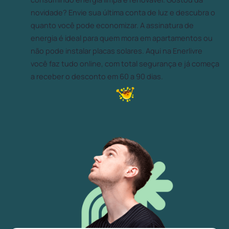
novidade? Envie sua última conta de luz e descubra o
quanto você pode economizar. A assinatura de
energia é ideal para quem mora em apartamentos ou
não pode instalar placas solares. Aqui na Enerlivre
você faz tudo online, com total segurança e já começa
a receber o desconto em 60 a 90 dias.