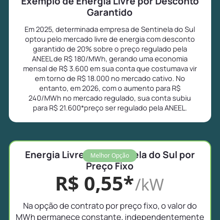
Exemplo de Energia Livre por Desconto
Garantido
Em 2025, determinada empresa de Sentinela do Sul
optou pelo mercado livre de energia com desconto
garantido de 20% sobre o preço regulado pela
ANEEL de R$ 180/MWh, gerando uma economia
mensal de R$ 3.600 em sua conta que costumava vir
em torno de R$ 18.000 no mercado cativo. No
entanto, em 2026, com o aumento para R$
240/MWh no mercado regulado, sua conta subiu
para R$ 21.600*preço ser regulado pela ANEEL.
Energia Livre em Sentinela do Sul por
Melhor Opção
Preço Fixo
R$ 0,55*
/kW
Na opção de contrato por preço fixo, o valor do
MWh permanece constante, independentemente