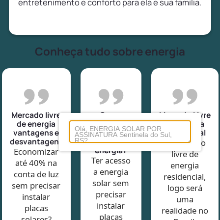
entretenimento e conforto para ela e sua família.
Conheça tudo sobre energia
Mercado livre
Como
Mercado Livre
de energia
funciona o
de Energia
vantagens e
mercado
Residencial
desvantagens
livre de
O Mercado
energia?
Economizar
livre de
Ter acesso
até 40% na
energia
a energia
conta de luz
residencial,
solar sem
sem precisar
logo será
precisar
instalar
uma
instalar
placas
realidade no
placas
solares?