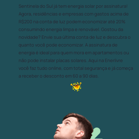
Sentinela do Sul já tem energia solar por assinatura!
Agora, residências e empresas com gastos acima de
R$200 na conta de luz podem economizar até 20%
consumindo energia limpa e renovável. Gostou da
novidade? Envie sua última conta de luz e descubra o
quanto você pode economizar. A assinatura de
energia é ideal para quem mora em apartamentos ou
não pode instalar placas solares. Aqui na Enerlivre
você faz tudo online, com total segurança e já começa
a receber o desconto em 60 a 90 dias.