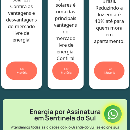
Brasil.
solares é
Confira as
Reduzindo a
uma das
vantagens e
luz em até
principais
desvantagens
40% até para
vantagens
do mercado
quem mora
do
livre de
em
mercado
energia!
apartamento.
livre de
energia.
Confira!
Ler
Ler
Ler
Matéria
Matéria
Matéria
Energia por Assinatura
em Sentinela do Sul
Atendemos todas as cidades do Rio Grande do Sul, selecione sua