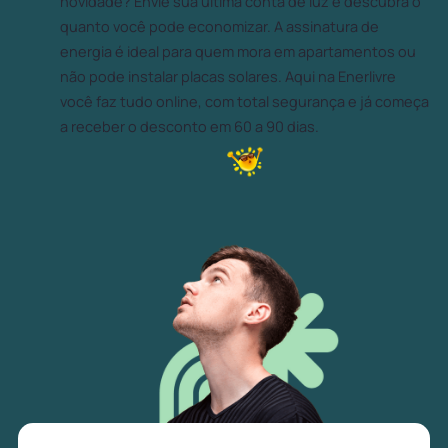
novidade? Envie sua última conta de luz e descubra o
quanto você pode economizar. A assinatura de
energia é ideal para quem mora em apartamentos ou
não pode instalar placas solares. Aqui na Enerlivre
você faz tudo online, com total segurança e já começa
a receber o desconto em 60 a 90 dias.