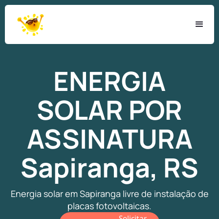
ENERGIA
SOLAR
POR
ASSINATURA
Sapiranga, RS
Energia solar em Sapiranga livre de instalação de
placas fotovoltaicas.
Solicitar