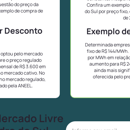
uestão do preço da
Confira um exemplo 
exemplo de compra de
do Sul por preço fix
.
de 
or Desconto
Exemplo de 
Determinada empresa
fixo de R$ 144/MWh.
 optou pelo mercado
por MWh em relação
bre o preço regulado
aumento para R$ 2
ensal de R$ 3.600 em
ainda mais signif
no mercado cativo. No
oferecida pelo pr
no mercado regulado,
lado pela ANEEL.
Mercado Livre