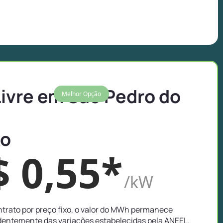
Livre em São Pedro do
Melhor Opção
xo
$ 0,55*
/kW
trato por preço fixo, o valor do MWh permanece
entemente das variações estabelecidas pela ANEEL.