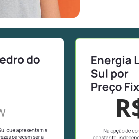
Pedro do
Energia 
Sul por
Preço Fi
R
W
 Sul que apresentam a
Na opção de con
vezes parecem ser a
constante, independ