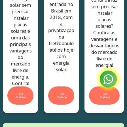
entrada no
solar sem
sem precisar
Brasil em
precisar
instalar
2018, com
instalar
placas
a
placas
solares?
privatização
solares é
Confira as
da
uma das
vantagens e
Eletropaulo
principais
desvantagens
até os hoje
vantagens
do mercado
com
do
livre de
energia
mercado
energia!
solar.
livre de
energia.
Confira!
Ler
Ler
Ler
Matéria
Matéria
Matéria