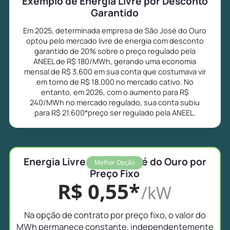
Exemplo de Energia Livre por Desconto
Garantido
Em 2025, determinada empresa de São José do Ouro
optou pelo mercado livre de energia com desconto
garantido de 20% sobre o preço regulado pela
ANEEL de R$ 180/MWh, gerando uma economia
mensal de R$ 3.600 em sua conta que costumava vir
em torno de R$ 18.000 no mercado cativo. No
entanto, em 2026, com o aumento para R$
240/MWh no mercado regulado, sua conta subiu
para R$ 21.600*preço ser regulado pela ANEEL.
Energia Livre em São José do Ouro por
Melhor Opção
Preço Fixo
R$ 0,55*
/kW
Na opção de contrato por preço fixo, o valor do
MWh permanece constante, independentemente