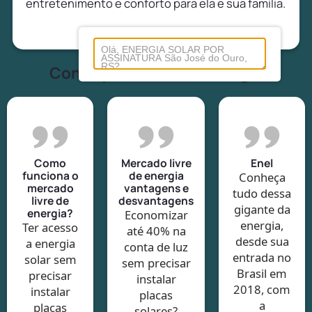
entretenimento e conforto para ela e sua família.
Conheça tudo sobre energia
Como
Mercado livre
Enel
funciona o
de energia
Conheça
mercado
vantagens e
tudo dessa
livre de
desvantagens
gigante da
energia?
Economizar
energia,
Ter acesso
até 40% na
desde sua
a energia
conta de luz
entrada no
solar sem
sem precisar
Brasil em
precisar
instalar
2018, com
instalar
placas
a
placas
solares?