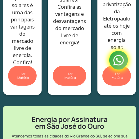
privatização
solares é
Confira as
da
uma das
vantagens e
Eletropaulo
principais
desvantagens
até os hoje
vantagens
do mercado
com
do
livre de
energia
mercado
energia!
solar.
livre de
energia.
Confira!
Ler
Ler
Ler
Matéria
Matéria
Matéria
Energia por Assinatura
em São José do Ouro
Atendemos todas as cidades do Rio Grande do Sul, selecione sua