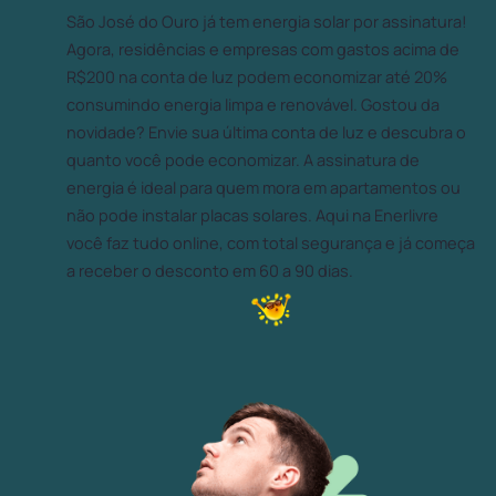
São José do Ouro já tem energia solar por assinatura!
Agora, residências e empresas com gastos acima de
R$200 na conta de luz podem economizar até 20%
consumindo energia limpa e renovável. Gostou da
novidade? Envie sua última conta de luz e descubra o
quanto você pode economizar. A assinatura de
energia é ideal para quem mora em apartamentos ou
não pode instalar placas solares. Aqui na Enerlivre
você faz tudo online, com total segurança e já começa
a receber o desconto em 60 a 90 dias.