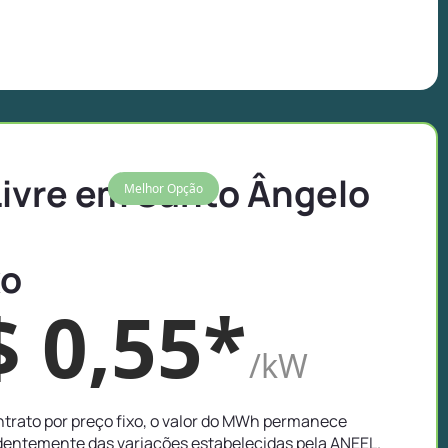
Livre em Santo Ângelo
Melhor Opção
xo
$ 0,55*
/kW
trato por preço fixo, o valor do MWh permanece
entemente das variações estabelecidas pela ANEEL.