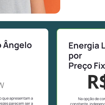
o Ângelo
Energia 
por
Preço Fi
R
W
lo que apresentam a
Na opção de con
vezes parecem ser a
constante, independ