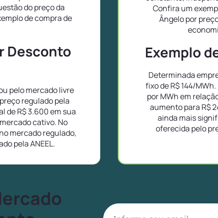
uestão do preço da
Confira um exempl
exemplo de compra de
Ângelo por preç
.
economi
or Desconto
Exemplo de 
Determinada empre
fixo de R$ 144/MWh.
u pelo mercado livre
por MWh em relação
preço regulado pela
aumento para R$ 2
l de R$ 3.600 em sua
ainda mais signif
 mercado cativo. No
oferecida pelo pr
no mercado regulado,
lado pela ANEEL.
Mercado