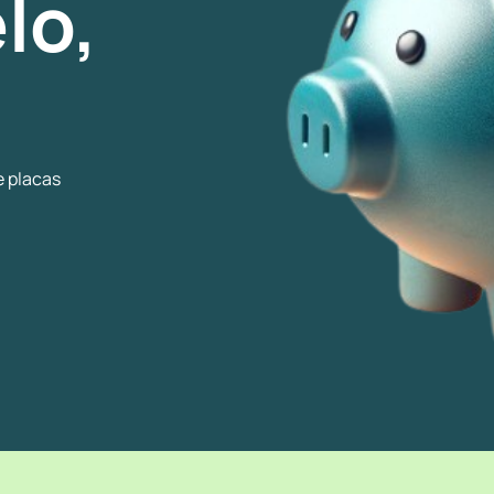
lo,
e placas