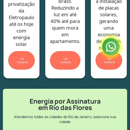
Brasil.
a instalação
privatização
Reduzindo a
de placas
da
luz em até
solares,
Eletropaulo
40% até para
gerando
até os hoje
quem mora
uma
com
em
economia
energia
apartamento.
de até 40%
solar.
na conta.
Ler
Ler
Ler
Matéria
Matéria
Matéria
Energia por Assinatura
em Rio das Flores
Atendemos todas as cidades do Rio de Janeiro, selecione sua
cidade.