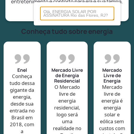
entretenimento e conforto para ela e sua família.
Conheça tudo sobre energia
Enel
Mercado Livre
Mercado
de Energia
Livre de
Conheça
Residencial
Energia
tudo dessa
O Mercado
Mercado
gigante da
livre de
livre de
energia,
energia
energia é
desde sua
residencial,
energia
entrada no
logo será
solar e
Brasil em
uma
eólica sem
2018, com
realidade no
custos com
a