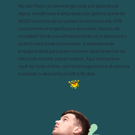
Rio das Flores já tem energia solar por assinatura!
Agora, residências e empresas com gastos acima de
R$200 na conta de luz podem economizar até 20%
consumindo energia limpa e renovável. Gostou da
novidade? Envie sua última conta de luz e descubra o
quanto você pode economizar. A assinatura de
energia é ideal para quem mora em apartamentos ou
não pode instalar placas solares. Aqui na Enerlivre
você faz tudo online, com total segurança e já começa
a receber o desconto em 60 a 90 dias.