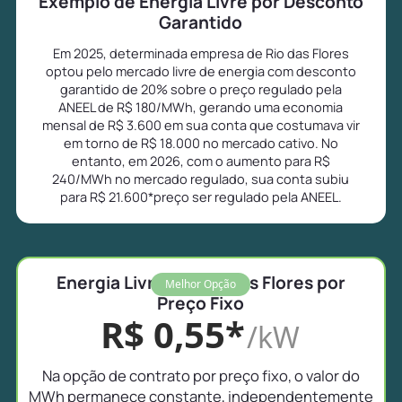
Exemplo de Energia Livre por Desconto
Garantido
Em 2025, determinada empresa de Rio das Flores
optou pelo mercado livre de energia com desconto
garantido de 20% sobre o preço regulado pela
ANEEL de R$ 180/MWh, gerando uma economia
mensal de R$ 3.600 em sua conta que costumava vir
em torno de R$ 18.000 no mercado cativo. No
entanto, em 2026, com o aumento para R$
240/MWh no mercado regulado, sua conta subiu
para R$ 21.600*preço ser regulado pela ANEEL.
Energia Livre em Rio das Flores por
Melhor Opção
Preço Fixo
R$ 0,55*
/kW
Na opção de contrato por preço fixo, o valor do
MWh permanece constante, independentemente