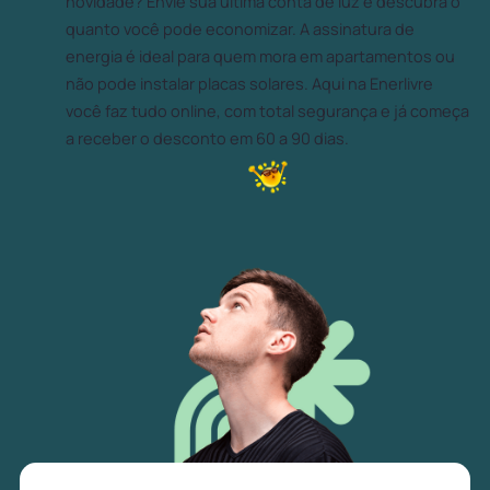
novidade? Envie sua última conta de luz e descubra o
quanto você pode economizar. A assinatura de
energia é ideal para quem mora em apartamentos ou
não pode instalar placas solares. Aqui na Enerlivre
você faz tudo online, com total segurança e já começa
a receber o desconto em 60 a 90 dias.