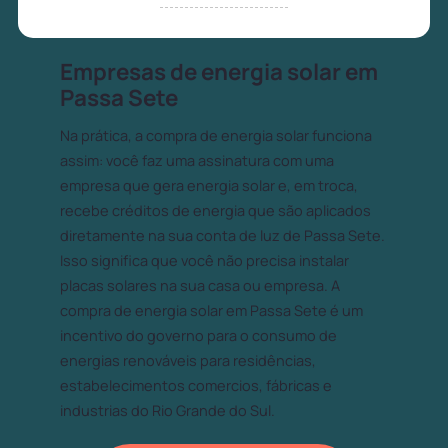
Empresas de energia solar em
Passa Sete
Na prática, a compra de energia solar funciona
assim: você faz uma assinatura com uma
empresa que gera energia solar e, em troca,
recebe créditos de energia que são aplicados
diretamente na sua conta de luz de Passa Sete.
Isso significa que você não precisa instalar
placas solares na sua casa ou empresa. A
compra de energia solar em Passa Sete é um
incentivo do governo para o consumo de
energias renováveis para residências,
estabelecimentos comercios, fábricas e
industrias do Rio Grande do Sul.