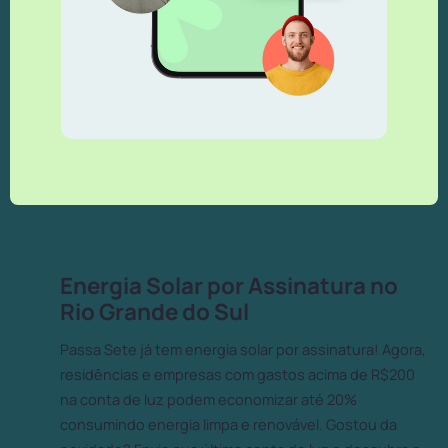
Energia Solar por Assinatura no
Rio Grande do Sul
Passa Sete já tem energia solar por assinatura! Agora,
residências e empresas com gastos acima de R$200
na conta de luz podem economizar até 20%
consumindo energia limpa e renovável. Gostou da