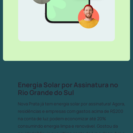
Energia Solar por Assinatura no
Rio Grande do Sul
Nova Prata já tem energia solar por assinatura! Agora,
residências e empresas com gastos acima de R$200
na conta de luz podem economizar até 20%
consumindo energia limpa e renovável. Gostou da