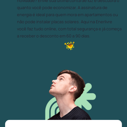
novidade? Envie sua última conta de luz e descubra o
quanto você pode economizar. A assinatura de
energia é ideal para quem mora em apartamentos ou
não pode instalar placas solares. Aqui na Enerlivre
você faz tudo online, com total segurança e já começa
a receber o desconto em 60 a 90 dias.