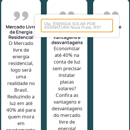
Mercado Livre
Mercado livre
Conta de
de Energia
de energia
Luz
Residencial
vantagens e
desvantagens
O Mercado
Economizar
livre de
até 40% na
energia
conta de luz
residencial,
sem precisar
logo será
instalar
uma
placas
realidade no
solares?
Brasil.
Confira as
Reduzindo a
vantagens e
luz em até
desvantagens
40% até para
do mercado
quem mora
livre de
em
energia!
apartamento.