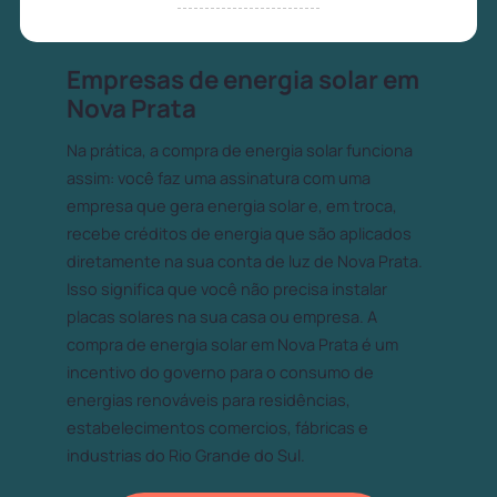
Empresas de energia solar em
Nova Prata
Na prática, a compra de energia solar funciona
assim: você faz uma assinatura com uma
empresa que gera energia solar e, em troca,
recebe créditos de energia que são aplicados
diretamente na sua conta de luz de Nova Prata.
Isso significa que você não precisa instalar
placas solares na sua casa ou empresa. A
compra de energia solar em Nova Prata é um
incentivo do governo para o consumo de
energias renováveis para residências,
estabelecimentos comercios, fábricas e
industrias do Rio Grande do Sul.