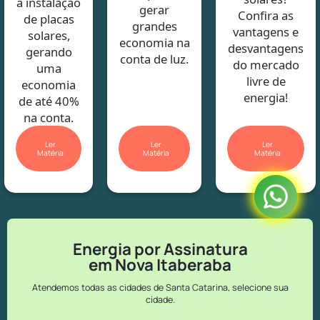
a instalação
gerar
Confira as
de placas
grandes
vantagens e
solares,
economia na
desvantagens
gerando
conta de luz.
do mercado
uma
livre de
economia
energia!
de até 40%
na conta.
Ler
Ler
Ler
Matéria
Matéria
Matéria
Energia por Assinatura
em Nova Itaberaba
Atendemos todas as cidades de Santa Catarina, selecione sua
cidade.