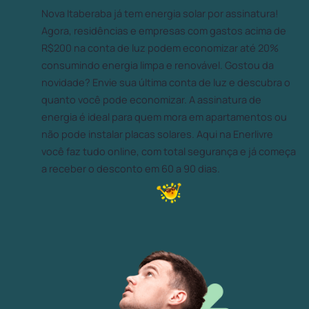
Nova Itaberaba já tem energia solar por assinatura!
Agora, residências e empresas com gastos acima de
R$200 na conta de luz podem economizar até 20%
consumindo energia limpa e renovável. Gostou da
novidade? Envie sua última conta de luz e descubra o
quanto você pode economizar. A assinatura de
energia é ideal para quem mora em apartamentos ou
não pode instalar placas solares. Aqui na Enerlivre
você faz tudo online, com total segurança e já começa
a receber o desconto em 60 a 90 dias.