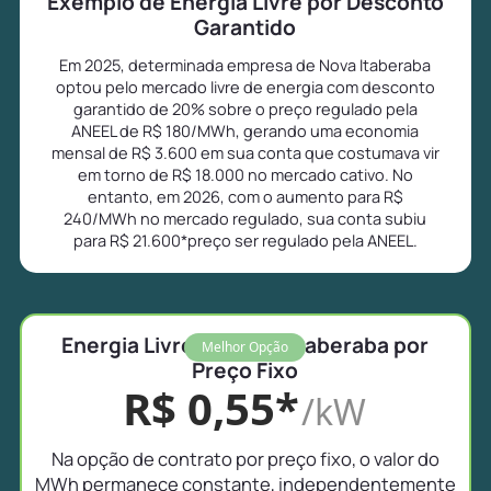
Exemplo de Energia Livre por Desconto
Garantido
Em 2025, determinada empresa de Nova Itaberaba
optou pelo mercado livre de energia com desconto
garantido de 20% sobre o preço regulado pela
ANEEL de R$ 180/MWh, gerando uma economia
mensal de R$ 3.600 em sua conta que costumava vir
em torno de R$ 18.000 no mercado cativo. No
entanto, em 2026, com o aumento para R$
240/MWh no mercado regulado, sua conta subiu
para R$ 21.600*preço ser regulado pela ANEEL.
Energia Livre em Nova Itaberaba por
Melhor Opção
Preço Fixo
R$ 0,55*
/kW
Na opção de contrato por preço fixo, o valor do
MWh permanece constante, independentemente