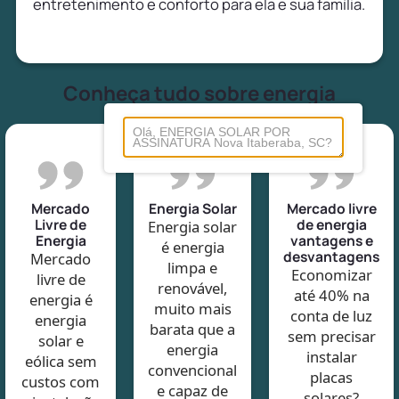
entretenimento e conforto para ela e sua família.
Conheça tudo sobre energia
Mercado
Energia Solar
Mercado livre
Livre de
de energia
Energia solar
Energia
vantagens e
é energia
desvantagens
Mercado
limpa e
Economizar
livre de
renovável,
até 40% na
energia é
muito mais
conta de luz
energia
barata que a
sem precisar
solar e
energia
instalar
eólica sem
convencional
placas
custos com
e capaz de
solares?