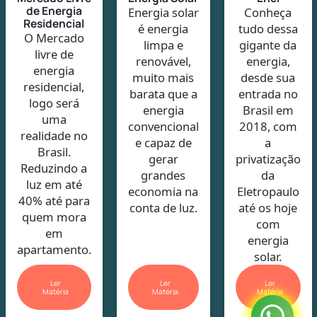
de Energia
Energia solar
Conheça
Residencial
é energia
tudo dessa
O Mercado
limpa e
gigante da
livre de
renovável,
energia,
energia
muito mais
desde sua
residencial,
barata que a
entrada no
logo será
energia
Brasil em
uma
convencional
2018, com
realidade no
e capaz de
a
Brasil.
gerar
privatização
Reduzindo a
grandes
da
luz em até
economia na
Eletropaulo
40% até para
conta de luz.
até os hoje
quem mora
com
em
energia
apartamento.
solar.
Ler
Ler
Ler
Matéria
Matéria
Matéria