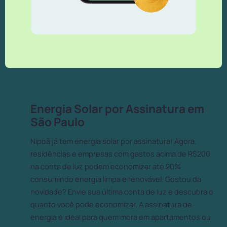
Energia Solar por Assinatura em
São Paulo
Nipoã já tem energia solar por assinatura! Agora,
residências e empresas com gastos acima de R$200
na conta de luz podem economizar até 20%
consumindo energia limpa e renovável. Gostou da
novidade? Envie sua última conta de luz e descubra o
quanto você pode economizar. A assinatura de
energia é ideal para quem mora em apartamentos ou