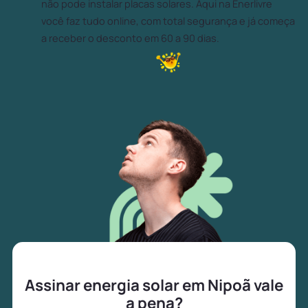
não pode instalar placas solares. Aqui na Enerlivre
você faz tudo online, com total segurança e já começa
a receber o desconto em 60 a 90 dias.
Assinar energia solar em Nipoã vale
a pena?