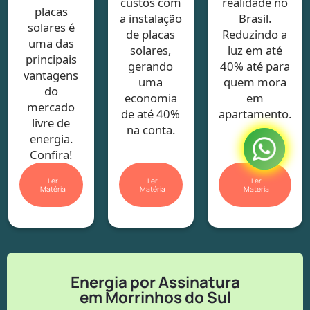
custos com
realidade no
placas
a instalação
Brasil.
solares é
de placas
Reduzindo a
uma das
solares,
luz em até
principais
gerando
40% até para
vantagens
uma
quem mora
do
economia
em
mercado
de até 40%
apartamento.
livre de
na conta.
energia.
Confira!
Ler
Ler
Ler
Matéria
Matéria
Matéria
Energia por Assinatura
em Morrinhos do Sul