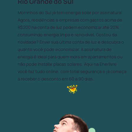
Rio Grande do Sul
Morrinhos do Sul já tem energia solar por assinatura!
Agora, residências e empresas com gastos acima de
R$200 na conta de luz podem economizar até 20%
consumindo energia limpa e renovável. Gostou da
novidade? Envie sua última conta de luz e descubra o
quanto você pode economizar. A assinatura de
energia é ideal para quem mora em apartamentos ou
não pode instalar placas solares. Aqui na Enerlivre
você faz tudo online, com total segurança e já começa
a receber o desconto em 60 a 90 dias.