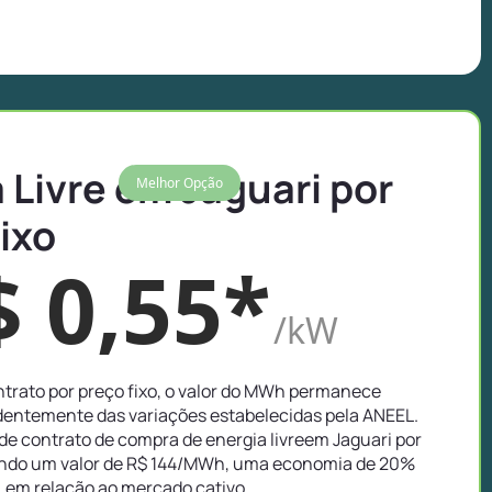
 Livre em Jaguari por
Melhor Opção
ixo
$ 0,55*
/kW
trato por preço fixo, o valor do MWh permanece
entemente das variações estabelecidas pela ANEEL.
e contrato de compra de energia livreem Jaguari por
ando um valor de R$ 144/MWh, uma economia de 20%
em relação ao mercado cativo.