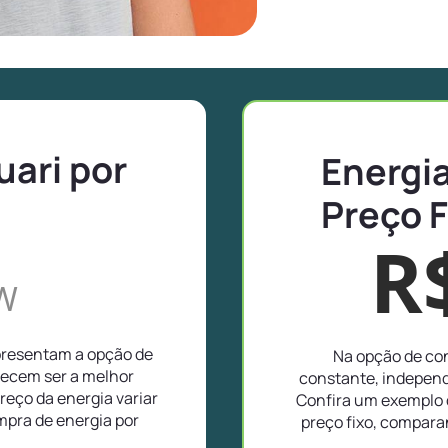
uari por
Energia
Preço F
R
W
apresentam a opção de
Na opção de con
recem ser a melhor
constante, independ
reço da energia variar
Confira um exemplo d
pra de energia por
preço fixo, compar