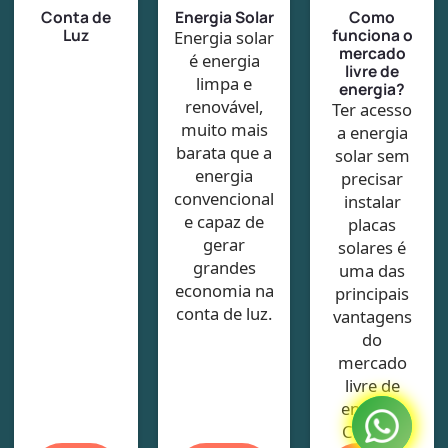
Conta de
Energia Solar
Como
Luz
funciona o
Energia solar
mercado
é energia
livre de
limpa e
energia?
renovável,
Ter acesso
muito mais
a energia
barata que a
solar sem
energia
precisar
convencional
instalar
e capaz de
placas
gerar
solares é
grandes
uma das
economia na
principais
conta de luz.
vantagens
do
mercado
livre de
energia.
Confira!