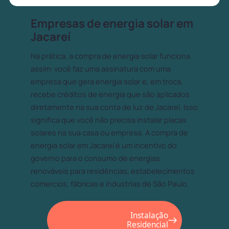
Empresas de energia solar em
Jacareí
Na prática, a compra de energia solar funciona
assim: você faz uma assinatura com uma
empresa que gera energia solar e, em troca,
recebe créditos de energia que são aplicados
diretamente na sua conta de luz de Jacareí. Isso
significa que você não precisa instalar placas
solares na sua casa ou empresa. A compra de
energia solar em Jacareí é um incentivo do
governo para o consumo de energias
renováveis para residências, estabelecimentos
comercios, fábricas e industrias de São Paulo.
Instalação
Residencial