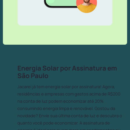
Energia Solar por Assinatura em
São Paulo
Jacareí já tem energia solar por assinatura! Agora,
residências e empresas com gastos acima de R$200
na conta de luz podem economizar até 20%
consumindo energia limpa e renovável. Gostou da
novidade? Envie sua última conta de luz e descubra o
quanto você pode economizar. A assinatura de