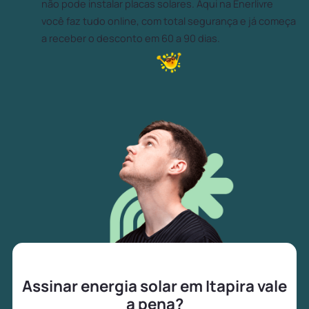
não pode instalar placas solares. Aqui na Enerlivre
você faz tudo online, com total segurança e já começa
a receber o desconto em 60 a 90 dias.
Assinar energia solar em Itapira vale
a pena?