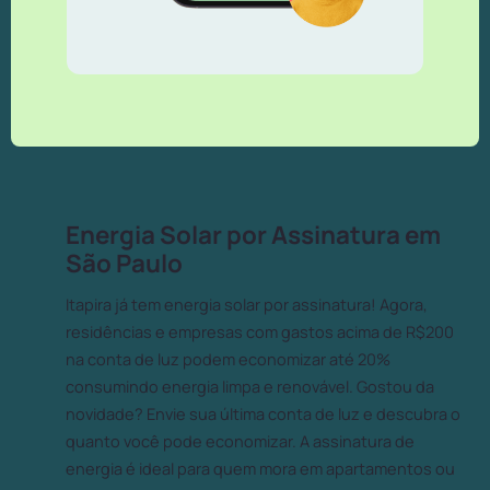
Energia Solar por Assinatura em
São Paulo
Itapira já tem energia solar por assinatura! Agora,
residências e empresas com gastos acima de R$200
na conta de luz podem economizar até 20%
consumindo energia limpa e renovável. Gostou da
novidade? Envie sua última conta de luz e descubra o
quanto você pode economizar. A assinatura de
energia é ideal para quem mora em apartamentos ou