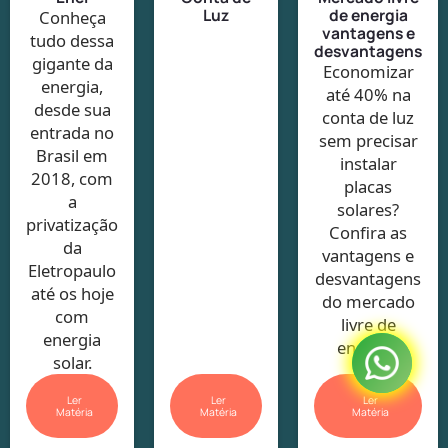
Luz
de energia
Conheça
vantagens e
tudo dessa
desvantagens
gigante da
Economizar
energia,
até 40% na
desde sua
conta de luz
entrada no
sem precisar
Brasil em
instalar
2018, com
placas
a
solares?
privatização
Confira as
da
vantagens e
Eletropaulo
desvantagens
até os hoje
do mercado
com
livre de
energia
energia!
solar.
Ler
Ler
Ler
Matéria
Matéria
Matéria