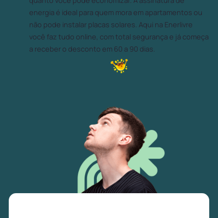
quanto você pode economizar. A assinatura de
energia é ideal para quem mora em apartamentos ou
não pode instalar placas solares. Aqui na Enerlivre
você faz tudo online, com total segurança e já começa
a receber o desconto em 60 a 90 dias.