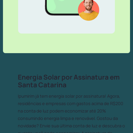
Energia Solar por Assinatura em
Santa Catarina
Ipumirim já tem energia solar por assinatura! Agora,
residências e empresas com gastos acima de R$200
na conta de luz podem economizar até 20%
consumindo energia limpa e renovável. Gostou da
novidade? Envie sua última conta de luz e descubra o