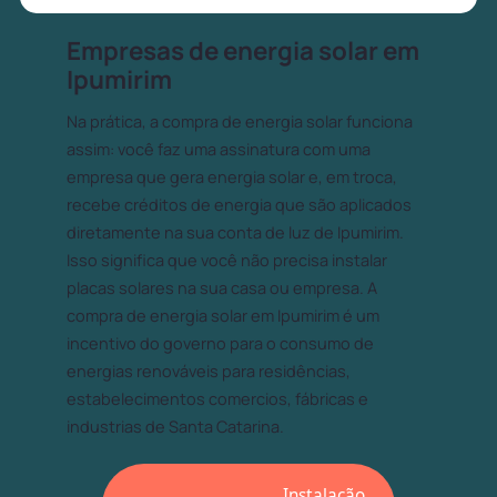
Empresas de energia solar em
Ipumirim
Na prática, a compra de energia solar funciona
assim: você faz uma assinatura com uma
empresa que gera energia solar e, em troca,
recebe créditos de energia que são aplicados
diretamente na sua conta de luz de Ipumirim.
Isso significa que você não precisa instalar
placas solares na sua casa ou empresa. A
compra de energia solar em Ipumirim é um
incentivo do governo para o consumo de
energias renováveis para residências,
estabelecimentos comercios, fábricas e
industrias de Santa Catarina.
Instalação