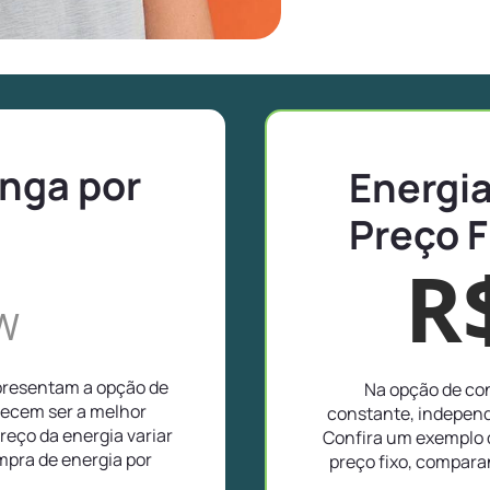
inga por
Energia
Preço F
R
W
apresentam a opção de
Na opção de con
recem ser a melhor
constante, independ
reço da energia variar
Confira um exemplo d
pra de energia por
preço fixo, compar