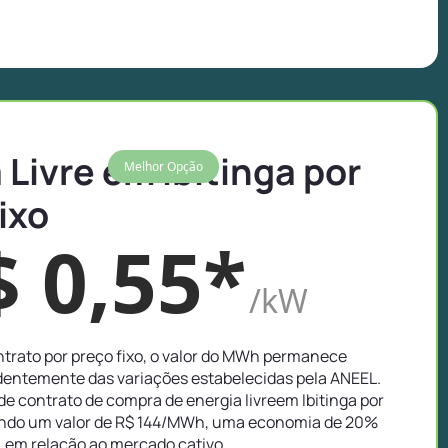
 Livre em Ibitinga por
Melhor Opção
ixo
$ 0,55*
/kW
trato por preço fixo, o valor do MWh permanece
entemente das variações estabelecidas pela ANEEL.
e contrato de compra de energia livreem Ibitinga por
ando um valor de R$ 144/MWh, uma economia de 20%
em relação ao mercado cativo.