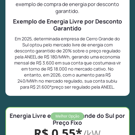
exemplo de compra de energia por desconto
garantido.
Exemplo de Energia Livre por Desconto
Garantido
Em 2025, determinada empresa de Cerro Grande do
Sul optou pelo mercado livre de energia com
desconto garantido de 20% sobre o preço regulado
pela ANEEL de R$ 180/MWh, gerando uma economia
mensal de R$ 3.600 em sua conta que costumava vir
em torno de R$ 18.000 no mercado cativo. No
entanto, em 2026, com o aumento para R$
240/MWh no mercado regulado, sua conta subiu
para R$ 21.600*preço ser regulado pela ANEEL.
Energia Livre em Cerro Grande do Sul por
Melhor Opção
Preço Fixo
R$ 0,55*
/kW