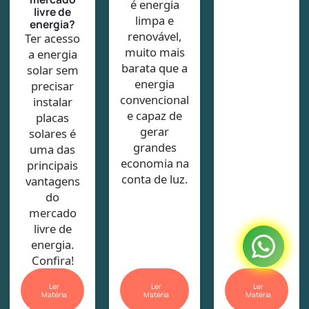
é energia
livre de
limpa e
energia?
renovável,
Ter acesso
muito mais
a energia
barata que a
solar sem
energia
precisar
convencional
instalar
e capaz de
placas
gerar
solares é
grandes
uma das
economia na
principais
conta de luz.
vantagens
do
mercado
livre de
energia.
Confira!
Ler
Ler
Ler
Matéria
Matéria
Matéria