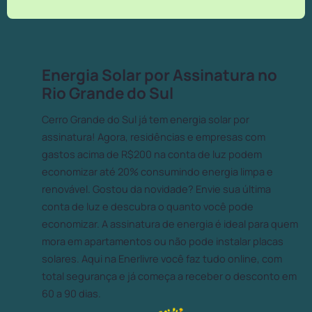
Energia Solar por Assinatura no
Rio Grande do Sul
Cerro Grande do Sul já tem energia solar por
assinatura! Agora, residências e empresas com
gastos acima de R$200 na conta de luz podem
economizar até 20% consumindo energia limpa e
renovável. Gostou da novidade? Envie sua última
conta de luz e descubra o quanto você pode
economizar. A assinatura de energia é ideal para quem
mora em apartamentos ou não pode instalar placas
solares. Aqui na Enerlivre você faz tudo online, com
total segurança e já começa a receber o desconto em
60 a 90 dias.