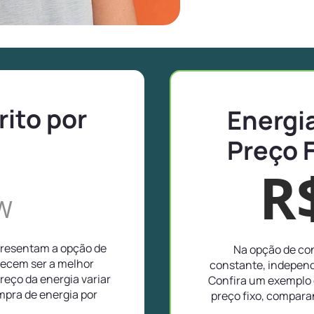
rito por
Energia
Preço 
R
W
apresentam a opção de
Na opção de con
recem ser a melhor
constante, independ
reço da energia variar
Confira um exemplo d
pra de energia por
preço fixo, compar