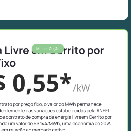
 Livre em Cerrito por
Melhor Opção
Fixo
$ 0,55*
/kW
trato por preço fixo, o valor do MWh permanece
entemente das variações estabelecidas pela ANEEL.
e contrato de compra de energia livreem Cerrito por
ando um valor de R$ 144/MWh, uma economia de 20%
em relação ao mercado cativo.