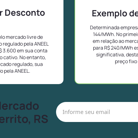
or Desconto
Exemplo de 
Determinada empresa 
144/MWh. No primei
lo mercado livre de
em relação ao merc
o regulado pela ANEEL
para R$ 240/MWh es
$ 3.600 em sua conta
significativa, des
 cativo. No entanto,
preço fixo
cado regulado, sua
do pela ANEEL.
Mercado
errito, RS