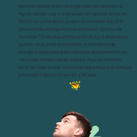
Barra do Quaraí já tem energia solar por assinatura!
Agora, residências e empresas com gastos acima de
R$200 na conta de luz podem economizar até 20%
consumindo energia limpa e renovável. Gostou da
novidade? Envie sua última conta de luz e descubra o
quanto você pode economizar. A assinatura de
energia é ideal para quem mora em apartamentos ou
não pode instalar placas solares. Aqui na Enerlivre
você faz tudo online, com total segurança e já começa
a receber o desconto em 60 a 90 dias.