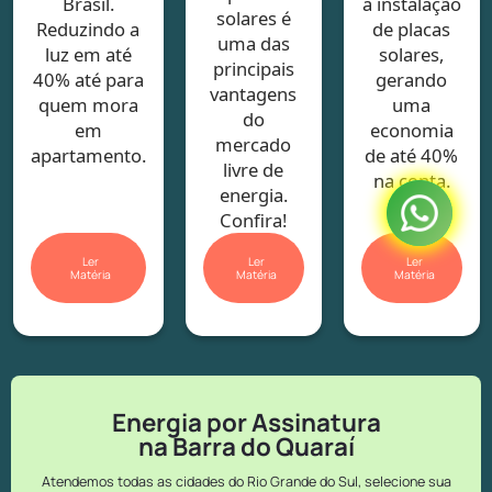
Brasil.
a instalação
solares é
Reduzindo a
de placas
uma das
luz em até
solares,
principais
40% até para
gerando
vantagens
quem mora
uma
do
em
economia
mercado
apartamento.
de até 40%
livre de
na conta.
energia.
Confira!
Ler
Ler
Ler
Matéria
Matéria
Matéria
Energia por Assinatura
na Barra do Quaraí
Atendemos todas as cidades do Rio Grande do Sul, selecione sua