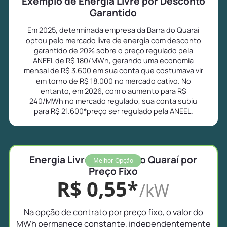
Exemplo de Energia Livre por Desconto
Garantido
Em 2025, determinada empresa da Barra do Quaraí
optou pelo mercado livre de energia com desconto
garantido de 20% sobre o preço regulado pela
ANEEL de R$ 180/MWh, gerando uma economia
mensal de R$ 3.600 em sua conta que costumava vir
em torno de R$ 18.000 no mercado cativo. No
entanto, em 2026, com o aumento para R$
240/MWh no mercado regulado, sua conta subiu
para R$ 21.600*preço ser regulado pela ANEEL.
Energia Livre na Barra do Quaraí por
Melhor Opção
Preço Fixo
R$ 0,55*
/kW
Na opção de contrato por preço fixo, o valor do
MWh permanece constante, independentemente