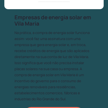
Empresas de energia solar em
Vila Maria
Na prática, a compra de energia solar funciona
assim: você faz uma assinatura com uma
empresa que gera energia solar e, em troca,
recebe créditos de energia que são aplicados
diretamente na sua conta de luz de Vila Maria.
Isso significa que você não precisa instalar
placas solares na sua casa ou empresa. A
compra de energia solar em Vila Maria é um
incentivo do governo para o consumo de
energias renováveis para residências,
estabelecimentos comercios, fábricas e
industrias do Rio Grande do Sul.