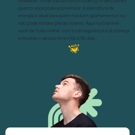
novidade? Envie sua última conta de luz e descubra o
quanto você pode economizar. A assinatura de
energia é ideal para quem mora em apartamentos ou
não pode instalar placas solares. Aqui na Enerlivre
você faz tudo online, com total segurança e já começa
a receber o desconto em 60 a 90 dias.