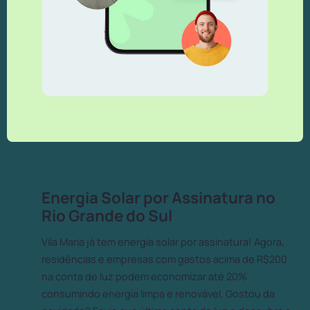
Energia Solar por Assinatura no
Rio Grande do Sul
Vila Maria já tem energia solar por assinatura! Agora,
residências e empresas com gastos acima de R$200
na conta de luz podem economizar até 20%
consumindo energia limpa e renovável. Gostou da