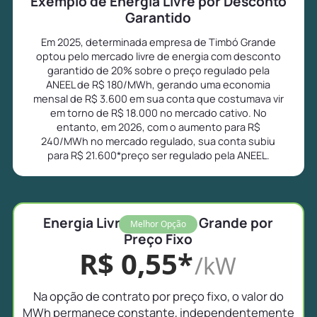
Exemplo de Energia Livre por Desconto
Garantido
Em 2025, determinada empresa de Timbó Grande
optou pelo mercado livre de energia com desconto
garantido de 20% sobre o preço regulado pela
ANEEL de R$ 180/MWh, gerando uma economia
mensal de R$ 3.600 em sua conta que costumava vir
em torno de R$ 18.000 no mercado cativo. No
entanto, em 2026, com o aumento para R$
240/MWh no mercado regulado, sua conta subiu
para R$ 21.600*preço ser regulado pela ANEEL.
Energia Livre em Timbó Grande por
Melhor Opção
Preço Fixo
R$ 0,55*
/kW
Na opção de contrato por preço fixo, o valor do
MWh permanece constante, independentemente