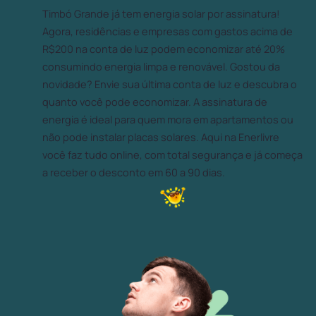
Timbó Grande já tem energia solar por assinatura!
Agora, residências e empresas com gastos acima de
R$200 na conta de luz podem economizar até 20%
consumindo energia limpa e renovável. Gostou da
novidade? Envie sua última conta de luz e descubra o
quanto você pode economizar. A assinatura de
energia é ideal para quem mora em apartamentos ou
não pode instalar placas solares. Aqui na Enerlivre
você faz tudo online, com total segurança e já começa
a receber o desconto em 60 a 90 dias.