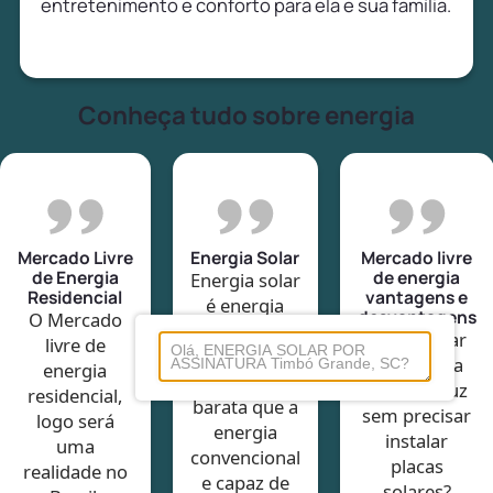
entretenimento e conforto para ela e sua família.
Conheça tudo sobre energia
Mercado Livre
Energia Solar
Mercado livre
de Energia
de energia
Energia solar
Residencial
vantagens e
é energia
desvantagens
O Mercado
limpa e
Economizar
livre de
renovável,
até 40% na
energia
muito mais
conta de luz
residencial,
barata que a
sem precisar
logo será
energia
instalar
uma
convencional
placas
realidade no
e capaz de
solares?