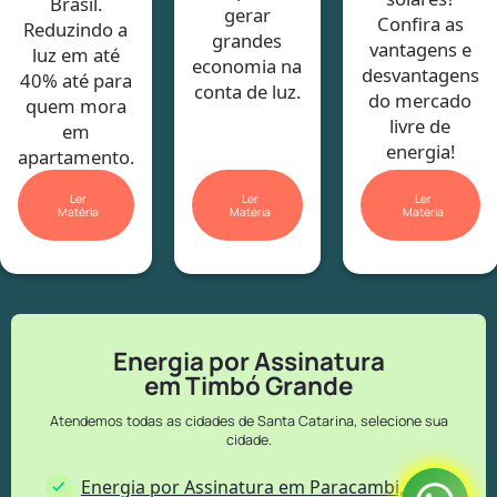
Brasil.
gerar
Confira as
Reduzindo a
grandes
vantagens e
luz em até
economia na
desvantagens
40% até para
conta de luz.
do mercado
quem mora
livre de
em
energia!
apartamento.
Ler
Ler
Ler
Matéria
Matéria
Matéria
Energia por Assinatura
em Timbó Grande
Atendemos todas as cidades de Santa Catarina, selecione sua
cidade.
Energia por Assinatura em Paracambi, RJ