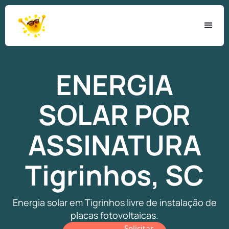
ENERGIA
SOLAR
POR
ASSINATURA
Tigrinhos, SC
Energia solar em Tigrinhos livre de instalação de
placas fotovoltaicas.
Solicitar