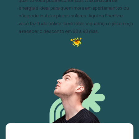
quanto você pode economizar. A assinatura de
energia é ideal para quem mora em apartamentos ou
não pode instalar placas solares. Aqui na Enerlivre
você faz tudo online, com total segurança e já começa
a receber o desconto em 60 a 90 dias.