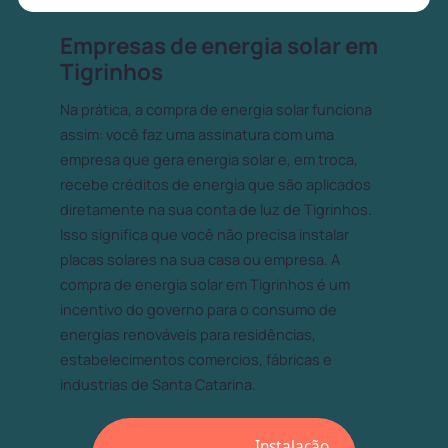
Empresas de energia solar em
Tigrinhos
Na prática, a compra de energia solar funciona
assim: você faz uma assinatura com uma
empresa que gera energia solar e, em troca,
recebe créditos de energia que são aplicados
diretamente na sua conta de luz de Tigrinhos.
Isso significa que você não precisa instalar
placas solares na sua casa ou empresa. A
compra de energia solar em Tigrinhos é um
incentivo do governo para o consumo de
energias renováveis para residências,
estabelecimentos comercios, fábricas e
industrias de Santa Catarina.
Instalação