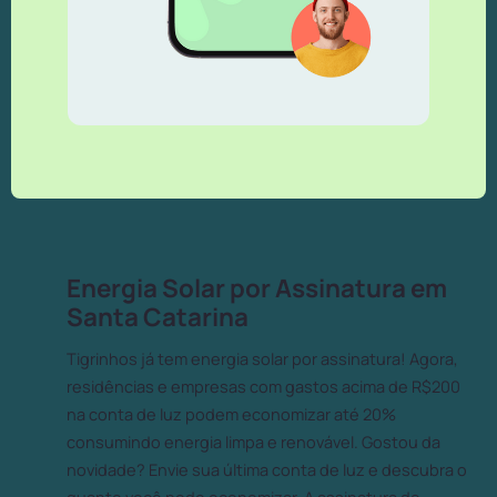
Energia Solar por Assinatura em
Santa Catarina
Tigrinhos já tem energia solar por assinatura! Agora,
residências e empresas com gastos acima de R$200
na conta de luz podem economizar até 20%
consumindo energia limpa e renovável. Gostou da
novidade? Envie sua última conta de luz e descubra o