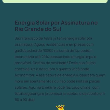
Energia Solar por Assinatura no
Rio Grande do Sul
São Francisco de Assis já tem energia solar por
assinatura! Agora, residências e empresas com
gastos acima de R$200 na conta de luz podem
economizar até 20% consumindo energia limpa e
renovável. Gostou da novidade? Envie sua última
conta de luz e descubra o quanto você pode
economizar. A assinatura de energia é ideal para quem
mora em apartamentos ou não pode instalar placas
solares. Aqui na Enerlivre você faz tudo online, com
total segurança e já começa a receber o desconto em
60 a 90 dias.