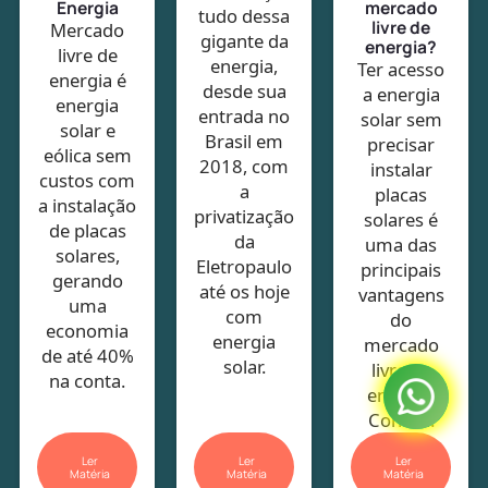
Energia
mercado
tudo dessa
livre de
Mercado
gigante da
energia?
livre de
energia,
Ter acesso
energia é
desde sua
a energia
energia
entrada no
solar sem
solar e
Brasil em
precisar
eólica sem
2018, com
instalar
custos com
a
placas
a instalação
privatização
solares é
de placas
da
uma das
solares,
Eletropaulo
principais
gerando
até os hoje
vantagens
uma
com
do
economia
energia
mercado
de até 40%
solar.
livre de
na conta.
energia.
Confira!
Ler
Ler
Ler
Matéria
Matéria
Matéria