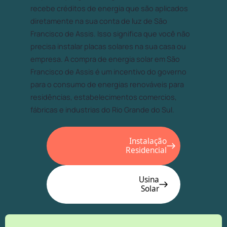
recebe créditos de energia que são aplicados
diretamente na sua conta de luz de São
Francisco de Assis. Isso significa que você não
precisa instalar placas solares na sua casa ou
empresa. A compra de energia solar em São
Francisco de Assis é um incentivo do governo
para o consumo de energias renováveis para
residências, estabelecimentos comercios,
fábricas e industrias do Rio Grande do Sul.
Instalação
Residencial
Usina
Solar