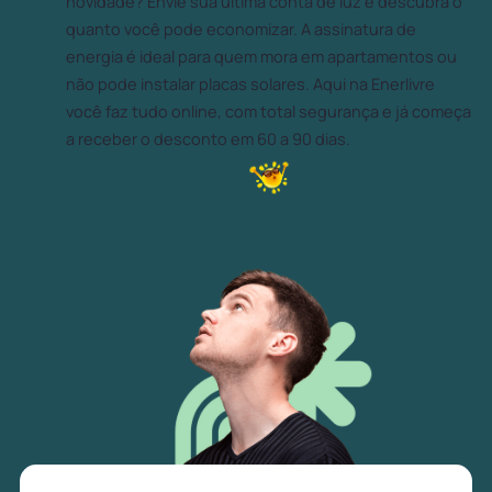
novidade? Envie sua última conta de luz e descubra o
quanto você pode economizar. A assinatura de
energia é ideal para quem mora em apartamentos ou
não pode instalar placas solares. Aqui na Enerlivre
você faz tudo online, com total segurança e já começa
a receber o desconto em 60 a 90 dias.