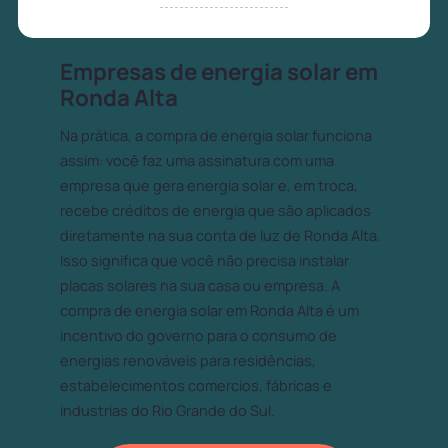
Empresas de energia solar em
Ronda Alta
Na prática, a compra de energia solar funciona
assim: você faz uma assinatura com uma
empresa que gera energia solar e, em troca,
recebe créditos de energia que são aplicados
diretamente na sua conta de luz de Ronda Alta.
Isso significa que você não precisa instalar
placas solares na sua casa ou empresa. A
compra de energia solar em Ronda Alta é um
incentivo do governo para o consumo de
energias renováveis para residências,
estabelecimentos comercios, fábricas e
industrias do Rio Grande do Sul.