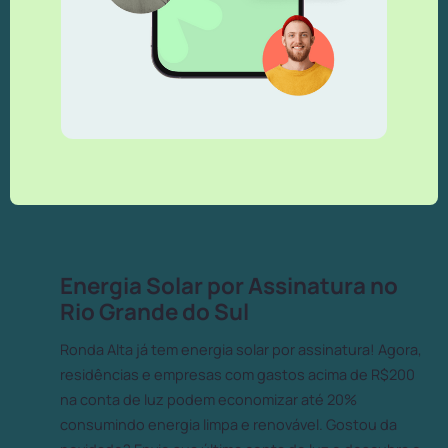
Energia Solar por Assinatura no
Rio Grande do Sul
Ronda Alta já tem energia solar por assinatura! Agora,
residências e empresas com gastos acima de R$200
na conta de luz podem economizar até 20%
consumindo energia limpa e renovável. Gostou da