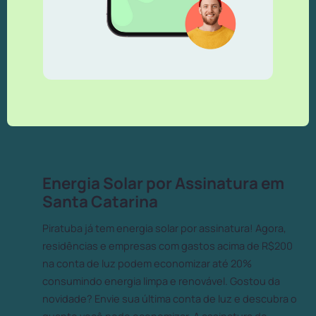
Energia Solar por Assinatura em
Santa Catarina
Piratuba já tem energia solar por assinatura! Agora,
residências e empresas com gastos acima de R$200
na conta de luz podem economizar até 20%
consumindo energia limpa e renovável. Gostou da
novidade? Envie sua última conta de luz e descubra o