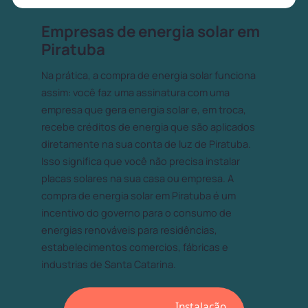
Empresas de energia solar em
Piratuba
Na prática, a compra de energia solar funciona
assim: você faz uma assinatura com uma
empresa que gera energia solar e, em troca,
recebe créditos de energia que são aplicados
diretamente na sua conta de luz de Piratuba.
Isso significa que você não precisa instalar
placas solares na sua casa ou empresa. A
compra de energia solar em Piratuba é um
incentivo do governo para o consumo de
energias renováveis para residências,
estabelecimentos comercios, fábricas e
industrias de Santa Catarina.
Instalação