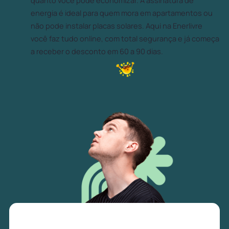
quanto você pode economizar. A assinatura de
energia é ideal para quem mora em apartamentos ou
não pode instalar placas solares. Aqui na Enerlivre
você faz tudo online, com total segurança e já começa
a receber o desconto em 60 a 90 dias.