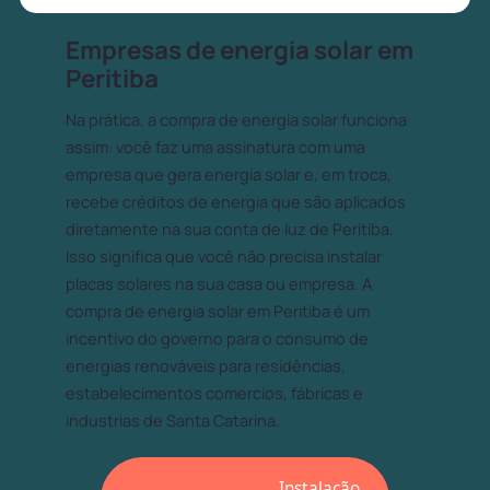
Empresas de energia solar em
Peritiba
Na prática, a compra de energia solar funciona
assim: você faz uma assinatura com uma
empresa que gera energia solar e, em troca,
recebe créditos de energia que são aplicados
diretamente na sua conta de luz de Peritiba.
Isso significa que você não precisa instalar
placas solares na sua casa ou empresa. A
compra de energia solar em Peritiba é um
incentivo do governo para o consumo de
energias renováveis para residências,
estabelecimentos comercios, fábricas e
industrias de Santa Catarina.
Instalação