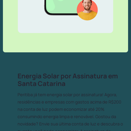
Energia Solar por Assinatura em
Santa Catarina
Peritiba já tem energia solar por assinatura! Agora,
residências e empresas com gastos acima de R$200
na conta de luz podem economizar até 20%
consumindo energia limpa e renovável. Gostou da
novidade? Envie sua última conta de luz e descubra o