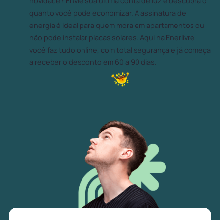
novidade? Envie sua última conta de luz e descubra o
quanto você pode economizar. A assinatura de
energia é ideal para quem mora em apartamentos ou
não pode instalar placas solares. Aqui na Enerlivre
você faz tudo online, com total segurança e já começa
a receber o desconto em 60 a 90 dias.