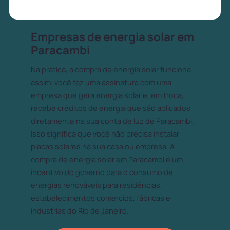
Empresas de energia solar em
Paracambi
Na prática, a compra de energia solar funciona
assim: você faz uma assinatura com uma
empresa que gera energia solar e, em troca,
recebe créditos de energia que são aplicados
diretamente na sua conta de luz de Paracambi.
Isso significa que você não precisa instalar
placas solares na sua casa ou empresa. A
compra de energia solar em Paracambi é um
incentivo do governo para o consumo de
energias renováveis para residências,
estabelecimentos comercios, fábricas e
industrias do Rio de Janeiro.