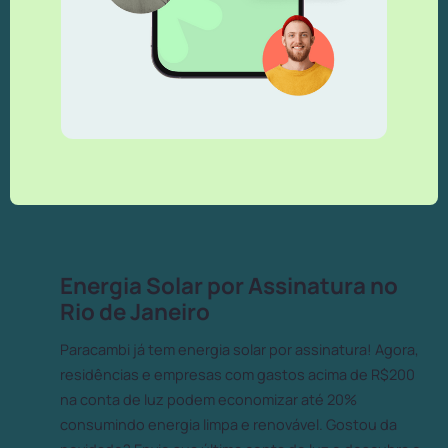
Energia Solar por Assinatura no
Rio de Janeiro
Paracambi já tem energia solar por assinatura! Agora,
residências e empresas com gastos acima de R$200
na conta de luz podem economizar até 20%
consumindo energia limpa e renovável. Gostou da