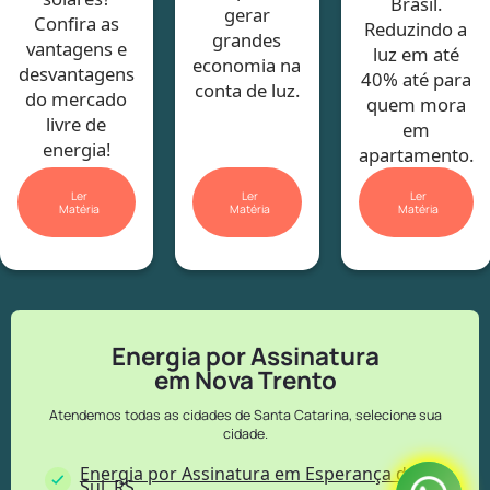
Brasil.
gerar
Confira as
Reduzindo a
grandes
vantagens e
luz em até
economia na
desvantagens
40% até para
conta de luz.
do mercado
quem mora
livre de
em
energia!
apartamento.
Ler
Ler
Ler
Matéria
Matéria
Matéria
Energia por Assinatura
em Nova Trento
Atendemos todas as cidades de Santa Catarina, selecione sua
cidade.
Energia por Assinatura em Esperança do
Sul, RS