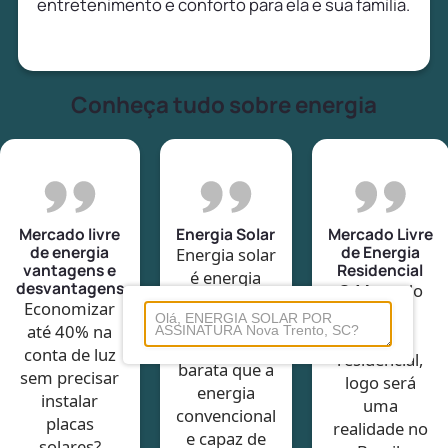
entretenimento e conforto para ela e sua família.
Conheça tudo sobre energia
Mercado livre
Energia Solar
Mercado Livre
de energia
de Energia
Energia solar
vantagens e
Residencial
é energia
desvantagens
O Mercado
limpa e
Economizar
livre de
renovável,
até 40% na
energia
muito mais
conta de luz
residencial,
barata que a
sem precisar
logo será
energia
instalar
uma
convencional
placas
realidade no
e capaz de
solares?