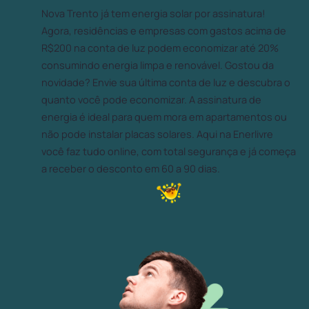
Nova Trento já tem energia solar por assinatura!
Agora, residências e empresas com gastos acima de
R$200 na conta de luz podem economizar até 20%
consumindo energia limpa e renovável. Gostou da
novidade? Envie sua última conta de luz e descubra o
quanto você pode economizar. A assinatura de
energia é ideal para quem mora em apartamentos ou
não pode instalar placas solares. Aqui na Enerlivre
você faz tudo online, com total segurança e já começa
a receber o desconto em 60 a 90 dias.