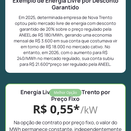
Exemplo de Energia Livre por Desconto
Garantido
Em 2025, determinada empresa de Nova Trento
optou pelo mercado livre de energia com desconto
garantido de 20% sobre o preço regulado pela
ANEEL de R$ 180/MWh, gerando uma economia
mensal de R$ 3.600 em sua conta que costumava vir
em torno de R$ 18.000 no mercado cativo. No
entanto, em 2026, com o aumento para R$
240/MWh no mercado regulado, sua conta subiu
para R$ 21.600*preço ser regulado pela ANEEL.
Energia Livre em Nova Trento por
Melhor Opção
Preço Fixo
R$ 0,55*
/kW
Na opção de contrato por preço fixo, o valor do
MWh permanece constante, independentemente