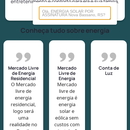
entretenimento e conforto para ela e sua família.
Conheça tudo sobre energia
Mercado Livre
Mercado
Conta de
de Energia
Livre de
Luz
Residencial
Energia
O Mercado
Mercado
livre de
livre de
energia
energia é
residencial,
energia
logo será
solar e
uma
eólica sem
realidade no
custos com