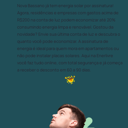
Nova Bassano já tem energia solar por assinatura!
Agora, residências e empresas com gastos acima de
R$200 na conta de luz podem economizar até 20%
consumindo energia limpa e renovável. Gostou da
novidade? Envie sua última conta de luz e descubra o
quanto você pode economizar. A assinatura de
energia é ideal para quem mora em apartamentos ou
não pode instalar placas solares. Aqui na Enerlivre
você faz tudo online, com total segurança e já começa
a receber o desconto em 60 a 90 dias.