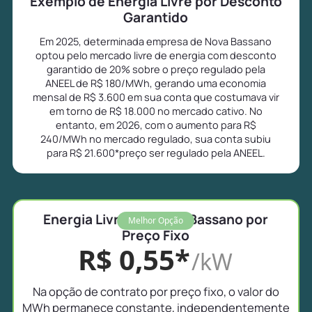
Exemplo de Energia Livre por Desconto
Garantido
Em 2025, determinada empresa de Nova Bassano
optou pelo mercado livre de energia com desconto
garantido de 20% sobre o preço regulado pela
ANEEL de R$ 180/MWh, gerando uma economia
mensal de R$ 3.600 em sua conta que costumava vir
em torno de R$ 18.000 no mercado cativo. No
entanto, em 2026, com o aumento para R$
240/MWh no mercado regulado, sua conta subiu
para R$ 21.600*preço ser regulado pela ANEEL.
Energia Livre em Nova Bassano por
Melhor Opção
Preço Fixo
R$ 0,55*
/kW
Na opção de contrato por preço fixo, o valor do
MWh permanece constante, independentemente