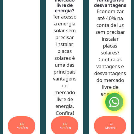
livre de
desvantagens
energia?
Economizar
Ter acesso
até 40% na
a energia
conta de luz
solar sem
sem precisar
precisar
instalar
instalar
placas
placas
solares?
solares é
Confira as
uma das
vantagens e
principais
desvantagens
vantagens
do mercado
do
livre de
mercado
energia!
livre de
energia.
Confira!
Ler
Ler
Ler
Matéria
Matéria
Matéria