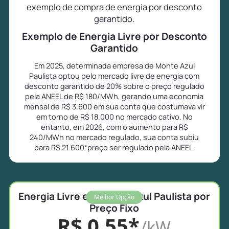
exemplo de compra de energia por desconto
garantido.
Exemplo de Energia Livre por Desconto
Garantido
Em 2025, determinada empresa de Monte Azul
Paulista optou pelo mercado livre de energia com
desconto garantido de 20% sobre o preço regulado
pela ANEEL de R$ 180/MWh, gerando uma economia
mensal de R$ 3.600 em sua conta que costumava vir
em torno de R$ 18.000 no mercado cativo. No
entanto, em 2026, com o aumento para R$
240/MWh no mercado regulado, sua conta subiu
para R$ 21.600*preço ser regulado pela ANEEL.
Energia Livre em Monte Azul Paulista por
Melhor Opção
Preço Fixo
R$ 0,55*
/kW