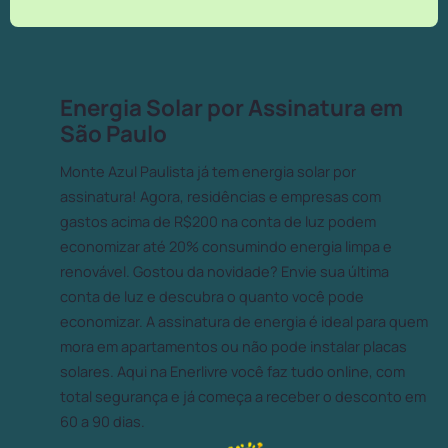
Energia Solar por Assinatura em
São Paulo
Monte Azul Paulista já tem energia solar por
assinatura! Agora, residências e empresas com
gastos acima de R$200 na conta de luz podem
economizar até 20% consumindo energia limpa e
renovável. Gostou da novidade? Envie sua última
conta de luz e descubra o quanto você pode
economizar. A assinatura de energia é ideal para quem
mora em apartamentos ou não pode instalar placas
solares. Aqui na Enerlivre você faz tudo online, com
total segurança e já começa a receber o desconto em
60 a 90 dias.