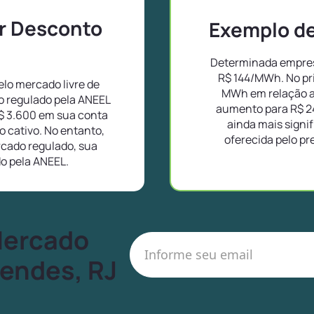
or Desconto
Exemplo de 
Determinada empres
R$ 144/MWh. No pr
lo mercado livre de
MWh em relação a
o regulado pela ANEEL
aumento para R$ 2
$ 3.600 em sua conta
ainda mais signif
 cativo. No entanto,
oferecida pelo pr
cado regulado, sua
do pela ANEEL.
Mercado
Mendes, RJ