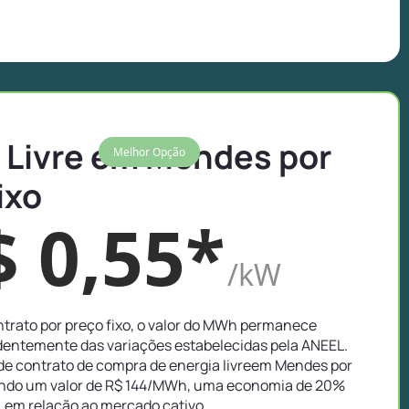
 Livre em Mendes por
Melhor Opção
ixo
$ 0,55*
/kW
trato por preço fixo, o valor do MWh permanece
entemente das variações estabelecidas pela ANEEL.
de contrato de compra de energia livreem Mendes por
ando um valor de R$ 144/MWh, uma economia de 20%
em relação ao mercado cativo.