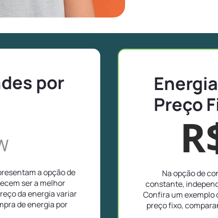
ndes por
Energia
Preço F
R
W
apresentam a opção de
Na opção de con
recem ser a melhor
constante, independ
reço da energia variar
Confira um exemplo 
pra de energia por
preço fixo, compar