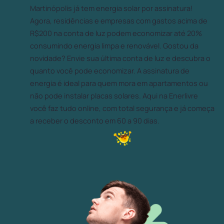
Martinópolis já tem energia solar por assinatura!
Agora, residências e empresas com gastos acima de
R$200 na conta de luz podem economizar até 20%
consumindo energia limpa e renovável. Gostou da
novidade? Envie sua última conta de luz e descubra o
quanto você pode economizar. A assinatura de
energia é ideal para quem mora em apartamentos ou
não pode instalar placas solares. Aqui na Enerlivre
você faz tudo online, com total segurança e já começa
a receber o desconto em 60 a 90 dias.