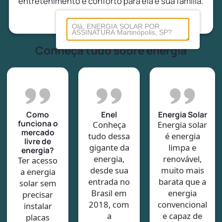
entretenimento e conforto para ela e sua família.
Conheça tudo sobre energia
Como
Enel
Energia Solar
funciona o
Conheça
Energia solar
mercado
tudo dessa
é energia
livre de
gigante da
limpa e
energia?
energia,
renovável,
Ter acesso
desde sua
muito mais
a energia
entrada no
barata que a
solar sem
Brasil em
energia
precisar
2018, com
convencional
instalar
a
e capaz de
placas