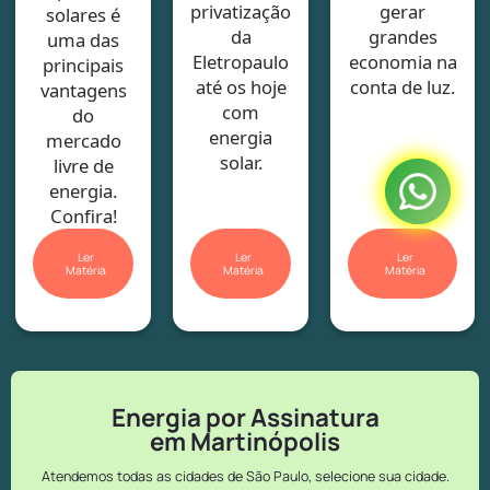
privatização
gerar
solares é
da
grandes
uma das
Eletropaulo
economia na
principais
até os hoje
conta de luz.
vantagens
com
do
energia
mercado
solar.
livre de
energia.
Confira!
Ler
Ler
Ler
Matéria
Matéria
Matéria
Energia por Assinatura
em Martinópolis
Atendemos todas as cidades de São Paulo, selecione sua cidade.