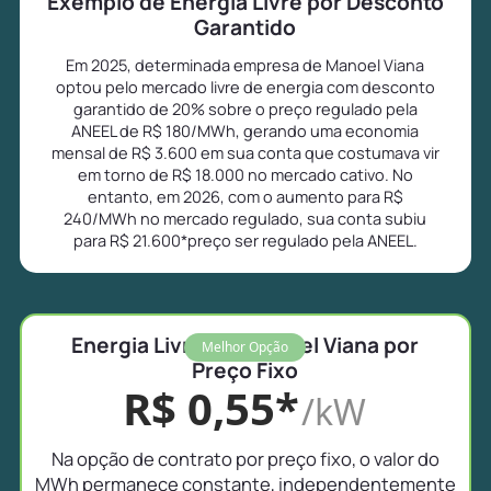
Exemplo de Energia Livre por Desconto
Garantido
Em 2025, determinada empresa de Manoel Viana
optou pelo mercado livre de energia com desconto
garantido de 20% sobre o preço regulado pela
ANEEL de R$ 180/MWh, gerando uma economia
mensal de R$ 3.600 em sua conta que costumava vir
em torno de R$ 18.000 no mercado cativo. No
entanto, em 2026, com o aumento para R$
240/MWh no mercado regulado, sua conta subiu
para R$ 21.600*preço ser regulado pela ANEEL.
Energia Livre em Manoel Viana por
Melhor Opção
Preço Fixo
R$ 0,55*
/kW
Na opção de contrato por preço fixo, o valor do
MWh permanece constante, independentemente