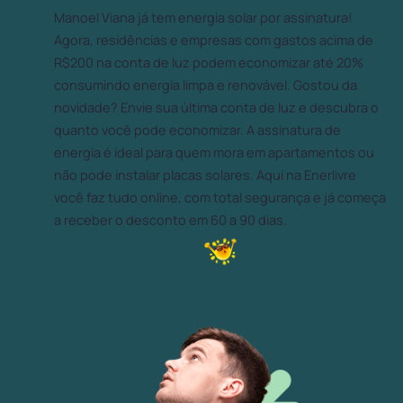
Manoel Viana já tem energia solar por assinatura!
Agora, residências e empresas com gastos acima de
R$200 na conta de luz podem economizar até 20%
consumindo energia limpa e renovável. Gostou da
novidade? Envie sua última conta de luz e descubra o
quanto você pode economizar. A assinatura de
energia é ideal para quem mora em apartamentos ou
não pode instalar placas solares. Aqui na Enerlivre
você faz tudo online, com total segurança e já começa
a receber o desconto em 60 a 90 dias.