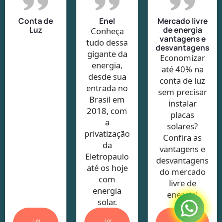
Conta de
Enel
Mercado livre
Luz
de energia
Conheça
vantagens e
tudo dessa
desvantagens
gigante da
Economizar
energia,
até 40% na
desde sua
conta de luz
entrada no
sem precisar
Brasil em
instalar
2018, com
placas
a
solares?
privatização
Confira as
da
vantagens e
Eletropaulo
desvantagens
até os hoje
do mercado
com
livre de
energia
energia!
solar.
Ler
Ler
Ler