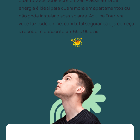
quanto você pode economizar. A assinatura de
energia é ideal para quem mora em apartamentos ou
não pode instalar placas solares. Aqui na Enerlivre
você faz tudo online, com total segurança e já começa
a receber o desconto em 60 a 90 dias.