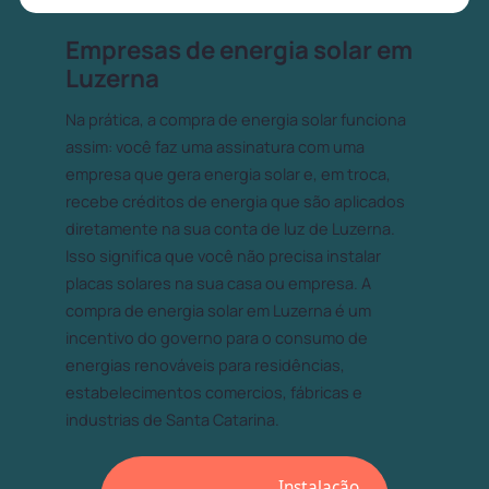
Empresas de energia solar em
Luzerna
Na prática, a compra de energia solar funciona
assim: você faz uma assinatura com uma
empresa que gera energia solar e, em troca,
recebe créditos de energia que são aplicados
diretamente na sua conta de luz de Luzerna.
Isso significa que você não precisa instalar
placas solares na sua casa ou empresa. A
compra de energia solar em Luzerna é um
incentivo do governo para o consumo de
energias renováveis para residências,
estabelecimentos comercios, fábricas e
industrias de Santa Catarina.
Instalação