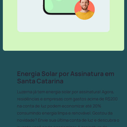
Energia Solar por Assinatura em
Santa Catarina
Luzerna já tem energia solar por assinatura! Agora,
residências e empresas com gastos acima de R$200
na conta de luz podem economizar até 20%
consumindo energia limpa e renovável. Gostou da
novidade? Envie sua última conta de luz e descubra o