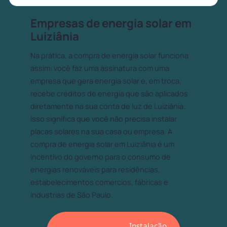
Empresas de energia solar em
Luiziânia
Na prática, a compra de energia solar funciona
assim: você faz uma assinatura com uma
empresa que gera energia solar e, em troca,
recebe créditos de energia que são aplicados
diretamente na sua conta de luz de Luiziânia.
Isso significa que você não precisa instalar
placas solares na sua casa ou empresa. A
compra de energia solar em Luiziânia é um
incentivo do governo para o consumo de
energias renováveis para residências,
estabelecimentos comercios, fábricas e
industrias de São Paulo.
Instalação