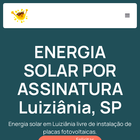
ENERGIA
SOLAR
POR
ASSINATURA
Luiziânia, SP
Energia solar em Luiziânia livre de instalação de
placas fotovoltaicas.
Solicitar