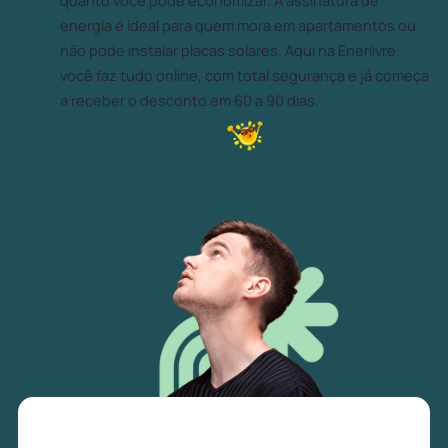
quanto você pode economizar. A assinatura de
energia é ideal para quem mora em apartamentos ou
não pode instalar placas solares. Aqui na Enerlivre
você faz tudo online, com total segurança e já começa
a receber o desconto em 60 a 90 dias.