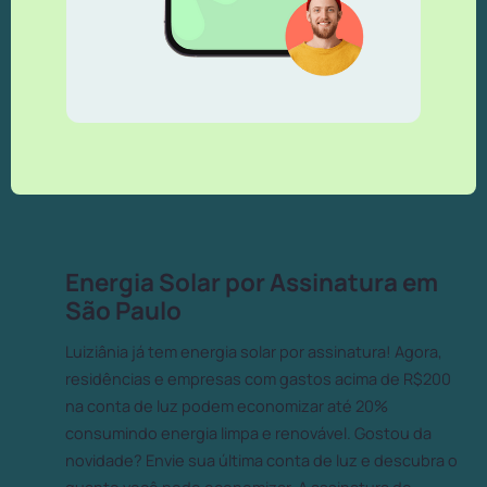
Energia Solar por Assinatura em
São Paulo
Luiziânia já tem energia solar por assinatura! Agora,
residências e empresas com gastos acima de R$200
na conta de luz podem economizar até 20%
consumindo energia limpa e renovável. Gostou da
novidade? Envie sua última conta de luz e descubra o