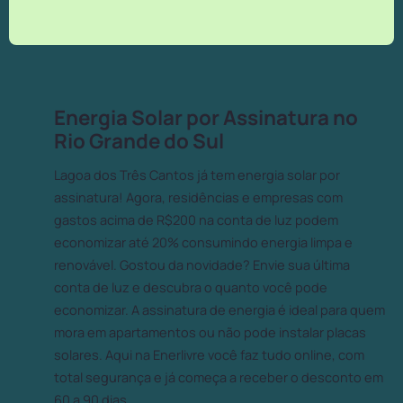
Energia Solar por Assinatura no
Rio Grande do Sul
Lagoa dos Três Cantos já tem energia solar por
assinatura! Agora, residências e empresas com
gastos acima de R$200 na conta de luz podem
economizar até 20% consumindo energia limpa e
renovável. Gostou da novidade? Envie sua última
conta de luz e descubra o quanto você pode
economizar. A assinatura de energia é ideal para quem
mora em apartamentos ou não pode instalar placas
solares. Aqui na Enerlivre você faz tudo online, com
total segurança e já começa a receber o desconto em
60 a 90 dias.