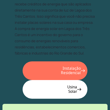
recebe créditos de energia que são aplicados
diretamente na sua conta de luz de Lagoa dos
Três Cantos. Isso significa que você não precisa
instalar placas solares na sua casa ou empresa.
A compra de energia solar em Lagoa dos Três
Cantos é um incentivo do governo para o
consumo de energias renováveis para
residências, estabelecimentos comercios,
fábricas e industrias do Rio Grande do Sul.
Instalação
Residencial
Usina
Solar