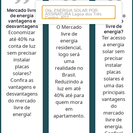
Mercado livre
Mercado Livre
Como
de energia
de Energia
funciona o
vantagens e
Residencial
mercado
desvantagens
livre de
O Mercado
energia?
Economizar
livre de
Ter acesso
até 40% na
energia
a energia
conta de luz
residencial,
solar sem
sem precisar
logo será
precisar
instalar
uma
instalar
placas
realidade no
placas
solares?
Brasil.
solares é
Confira as
Reduzindo a
uma das
vantagens e
luz em até
principais
desvantagens
40% até para
vantagens
do mercado
quem mora
do
livre de
em
mercado
energia!
apartamento.
livre de
energia.