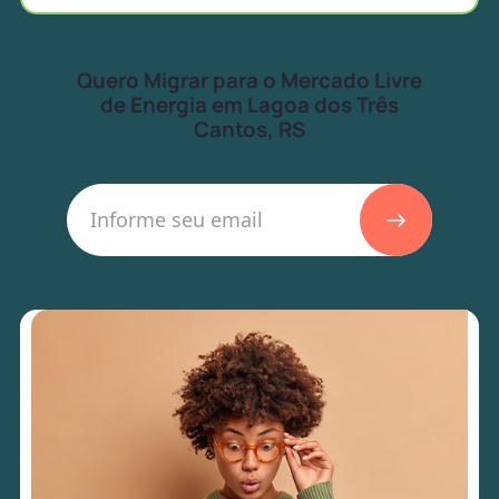
Quero Migrar para o Mercado Livre
de Energia em Lagoa dos Três
Cantos, RS