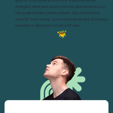
quanto você pode economizar. A assinatura de
energia é ideal para quem mora em apartamentos ou
não pode instalar placas solares. Aqui na Enerlivre
você faz tudo online, com total segurança e já começa
a receber o desconto em 60 a 90 dias.