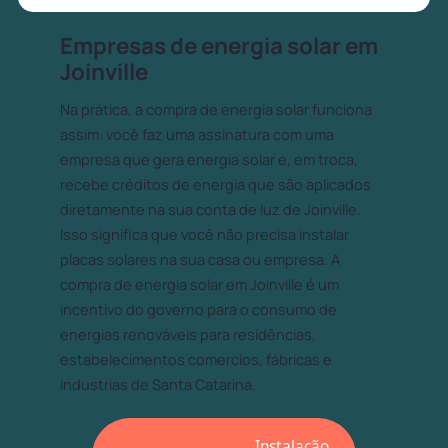
Empresas de energia solar em
Joinville
Na prática, a compra de energia solar funciona
assim: você faz uma assinatura com uma
empresa que gera energia solar e, em troca,
recebe créditos de energia que são aplicados
diretamente na sua conta de luz de Joinville.
Isso significa que você não precisa instalar
placas solares na sua casa ou empresa. A
compra de energia solar em Joinville é um
incentivo do governo para o consumo de
energias renováveis para residências,
estabelecimentos comercios, fábricas e
industrias de Santa Catarina.
Instalação