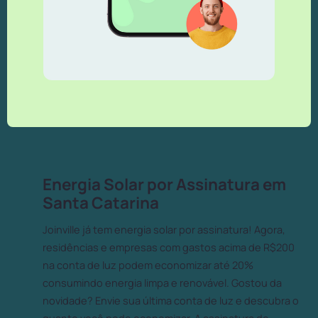
Energia Solar por Assinatura em
Santa Catarina
Joinville já tem energia solar por assinatura! Agora,
residências e empresas com gastos acima de R$200
na conta de luz podem economizar até 20%
consumindo energia limpa e renovável. Gostou da
novidade? Envie sua última conta de luz e descubra o