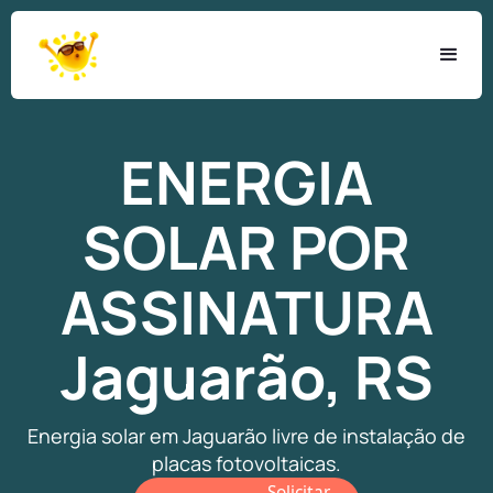
ENERGIA
SOLAR
POR
ASSINATURA
Jaguarão, RS
Energia solar em Jaguarão livre de instalação de
placas fotovoltaicas.
Solicitar