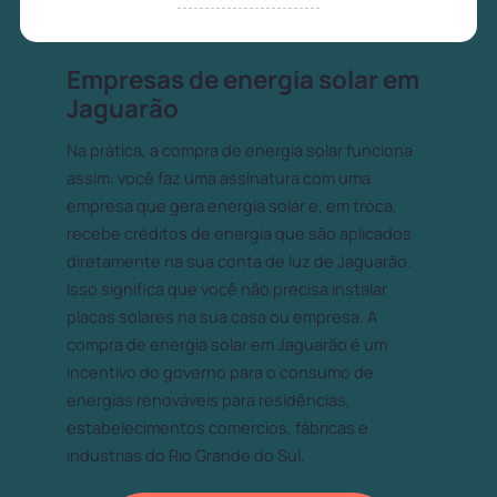
Empresas de energia solar em
Jaguarão
Na prática, a compra de energia solar funciona
assim: você faz uma assinatura com uma
empresa que gera energia solar e, em troca,
recebe créditos de energia que são aplicados
diretamente na sua conta de luz de Jaguarão.
Isso significa que você não precisa instalar
placas solares na sua casa ou empresa. A
compra de energia solar em Jaguarão é um
incentivo do governo para o consumo de
energias renováveis para residências,
estabelecimentos comercios, fábricas e
industrias do Rio Grande do Sul.