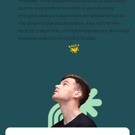
novidade? Envie sua última conta de luz e descubra o
quanto você pode economizar. A assinatura de
energia é ideal para quem mora em apartamentos ou
não pode instalar placas solares. Aqui na Enerlivre
você faz tudo online, com total segurança e já começa
a receber o desconto em 60 a 90 dias.