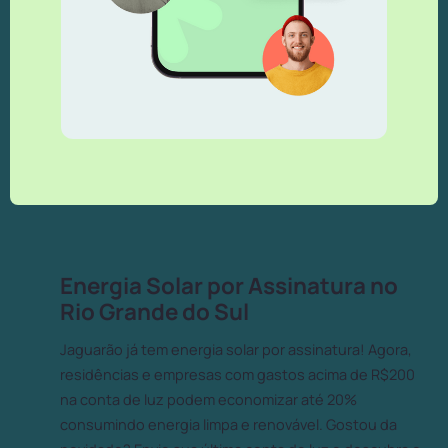
Energia Solar por Assinatura no
Rio Grande do Sul
Jaguarão já tem energia solar por assinatura! Agora,
residências e empresas com gastos acima de R$200
na conta de luz podem economizar até 20%
consumindo energia limpa e renovável. Gostou da