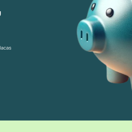
,
placas