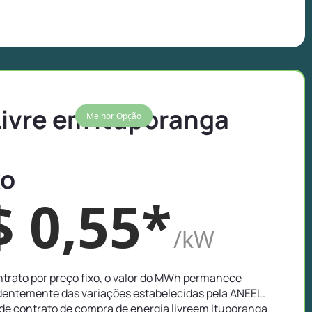
Livre em Ituporanga
Melhor Opção
xo
$ 0,55*
/kW
trato por preço fixo, o valor do MWh permanece
entemente das variações estabelecidas pela ANEEL.
de contrato de compra de energia livreem Ituporanga