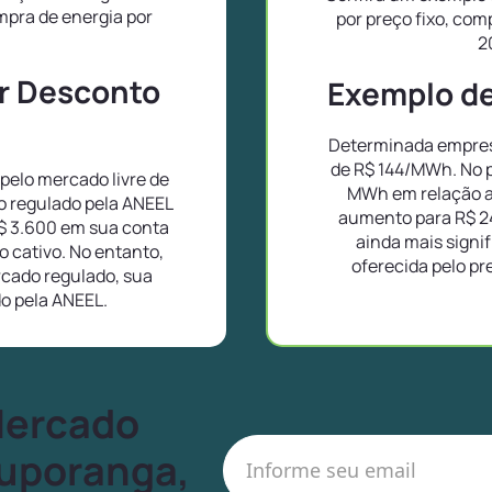
pra de energia por
por preço fixo, co
2
or Desconto
Exemplo de 
Determinada empresa
de R$ 144/MWh. No p
elo mercado livre de
MWh em relação a
o regulado pela ANEEL
aumento para R$ 2
$ 3.600 em sua conta
ainda mais signif
 cativo. No entanto,
oferecida pelo pr
cado regulado, sua
do pela ANEEL.
Mercado
tuporanga,