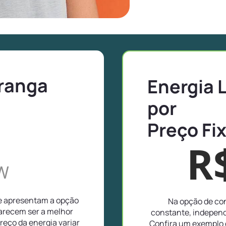
oranga
Energia 
por
Preço Fi
R
W
ue apresentam a opção
Na opção de con
parecem ser a melhor
constante, independ
reço da energia variar
Confira um exemplo 