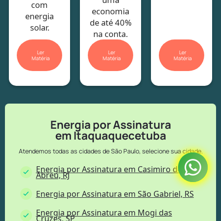
com
economia
energia
de até 40%
solar.
na conta.
Ler
Ler
Ler
Matéria
Matéria
Matéria
Energia por Assinatura
em Itaquaquecetuba
Atendemos todas as cidades de São Paulo, selecione sua cidade.
Energia por Assinatura em Casimiro de
Abreu, RJ
Energia por Assinatura em São Gabriel, RS
Energia por Assinatura em Mogi das
Cruzes, SP