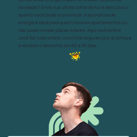
novidade? Envie sua última conta de luz e descubra o
quanto você pode economizar. A assinatura de
energia é ideal para quem mora em apartamentos ou
não pode instalar placas solares. Aqui na Enerlivre
você faz tudo online, com total segurança e já começa
a receber o desconto em 60 a 90 dias.