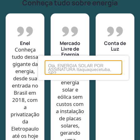
Conheça tudo sobre energia
Enel
Mercado
Conta de
Livre de
Luz
Conheça
Energia
tudo dessa
Mercado
gigante da
livre de
energia,
energia é
desde sua
energia
entrada no
solar e
Brasil em
eólica sem
2018, com
custos com
a
a instalação
privatização
de placas
da
solares,
Eletropaulo
gerando
até os hoje
uma