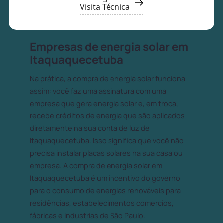
Visita Técnica
Empresas de energia solar em
Itaquaquecetuba
Na prática, a compra de energia solar funciona
assim: você faz uma assinatura com uma
empresa que gera energia solar e, em troca,
recebe créditos de energia que são aplicados
diretamente na sua conta de luz de
Itaquaquecetuba. Isso significa que você não
precisa instalar placas solares na sua casa ou
empresa. A compra de energia solar em
Itaquaquecetuba é um incentivo do governo
para o consumo de energias renováveis para
residências, estabelecimentos comercios,
fábricas e industrias de São Paulo.