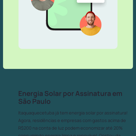
Energia Solar por Assinatura em
São Paulo
Itaquaquecetuba já tem energia solar por assinatura!
Agora, residências e empresas com gastos acima de
R$200 na conta de luz podem economizar até 20%
consumindo energia limpa e renovável. Gostou da