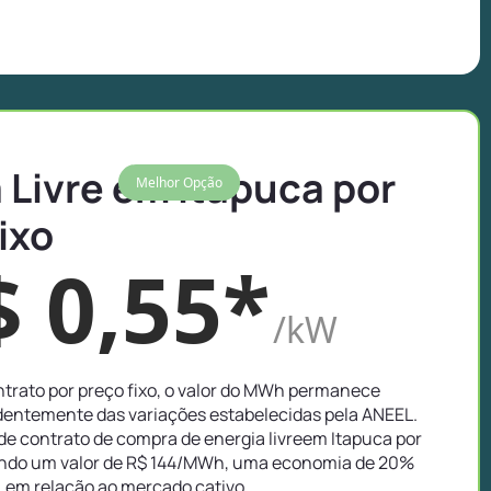
 Livre em Itapuca por
Melhor Opção
ixo
$ 0,55*
/kW
trato por preço fixo, o valor do MWh permanece
entemente das variações estabelecidas pela ANEEL.
e contrato de compra de energia livreem Itapuca por
ando um valor de R$ 144/MWh, uma economia de 20%
em relação ao mercado cativo.