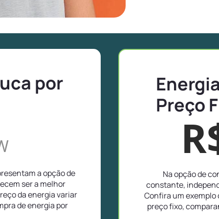
puca por
Energia
Preço F
R
W
apresentam a opção de
Na opção de con
recem ser a melhor
constante, independ
reço da energia variar
Confira um exemplo d
pra de energia por
preço fixo, compar